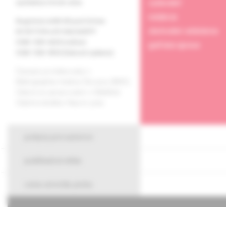
vydavateľ
vychádza 6-krát ročne
redakcia
Registrácia MK SR pod číslom
obchodné oddelenie
EV 3577/09 a EV 266/24/EPP
ISSN 1339-4223 (online)
grafická úprava
ISSN 1335-9592 (tlačené vydanie)
Časopis je indexovaný v
Bibliographia medica Slovaca (BMS).
Citácie sú spracované v CiBaMed.
Citačná skratka: Neurol. prax.
pokyny pre autorov
publikačná etika
cena arnolda picka
O spoločnos
Kontakty