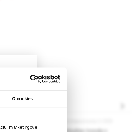
O cookies
ckej
dborníkom sa
rnik,
a pre prax, 6 /2025
Neurológia pre prax, 5 /2025
ky.
áciu, marketingové
izácia
Aktuálne trendy v