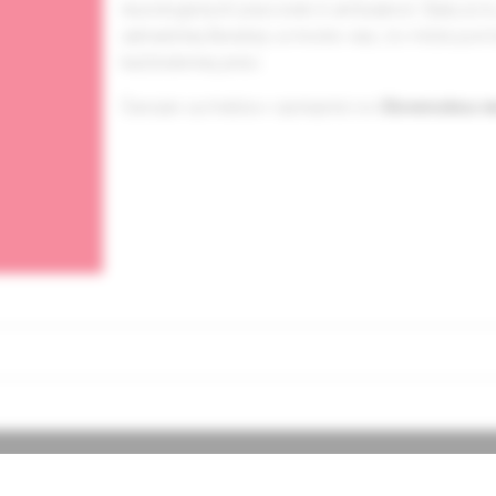
neurologických pracovísk či ambulancií. Ďalej sú
zahraničnej literatúry a mnoho viac, čo môže p
každodennej práci.
Časopis vychádza v spolupráci so
Slovenskou n
ti Solen
Časopisy
Podujatia