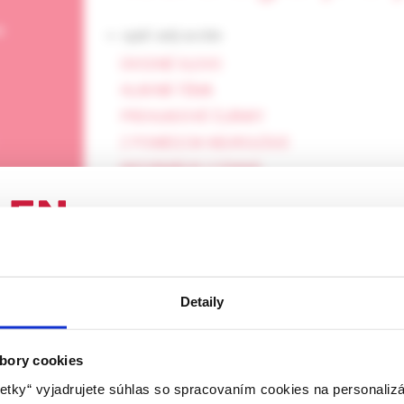
e
<- späť celý archív
ÚVODNÉ SLOVO
HLAVNÁ TÉMA
PREHĽADOVÉ ČLÁNKY
Z POMEDZIA NEUROLÓGIE
INFORMÁCIE Z PRAXE
INFORMÁCIE
LISTY REDAKCII
rozbaliť obsah
ENIE PRE ODBORNÚ VEREJNOSŤ
Detaily
 stránka obsahuje informácie určené výhradne odbornej zdravotní
 zmysle § 8 zákona č. 147/2001 Z. z. o reklame. Zdravotníckym o
a oprávnená humánne lieky predpisovať alebo vydávať (lekár, leká
bory cookies
2 /2026
Neurológia pre prax, 1 /2026
Neurológi
ý laborant) podľa platných právnych predpisov Slovenskej republi
etky“ vyjadrujete súhlas so spracovaním cookies na personaliz
cká
Význam vyšetrenia
Organ