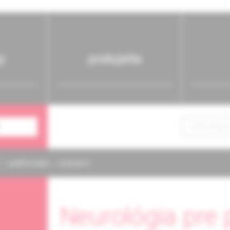
y
podujatia
NAPÍŠTE NÁM
KONTAKTY
Neurológia pre 