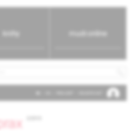
knihy
mudr.online
SK
EN
PRIHLÁSIŤ
REGISTROVAŤ
prax
2/2010