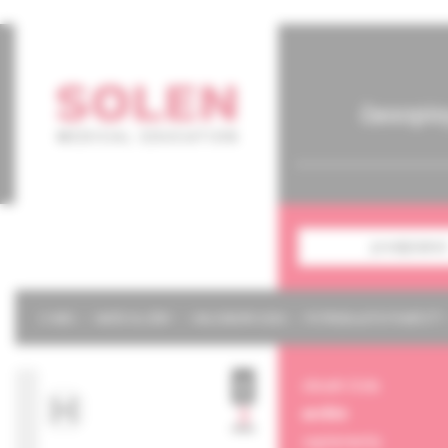
časopis
predplatné
O NÁS
NAŠE SLUŽBY
KALENDÁR 2026
POTREBUJETE POMÔCŤ?
obsah čísla
archív
suplementy