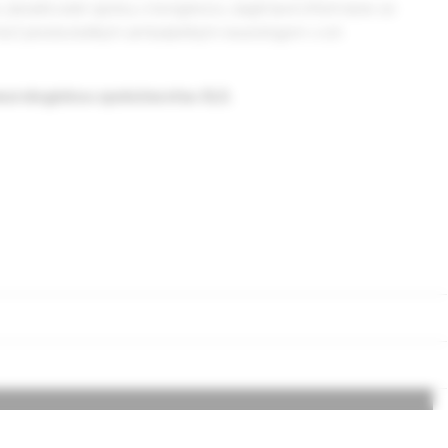
 tu zaraďované správy z kongresov, zaujímavé informácie zo
omôcť predovšetkým ambulantným neurológom v ich
eurologickou spoločnosťou SLS.
Doprava a platba
Všeobecné obchodné podmienky