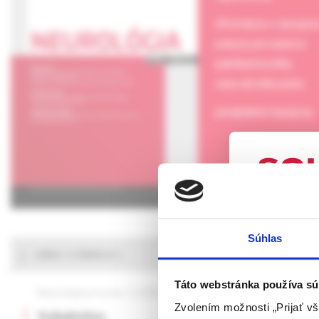
informácie o časopis
pokyny pre autorov
publikačná etika
cena arnolda picka
predplatné časopisu
UPOZORN
Súhlas
Táto webová
výber z článkov
verejnosti v
rozumie osob
Táto webstránka používa sú
Neurológia pre prax, 3 /2026
Neurológia pre prax, 
farmaceutick
Zvolením možnosti „Prijať vš
Subakútne
Metachromati