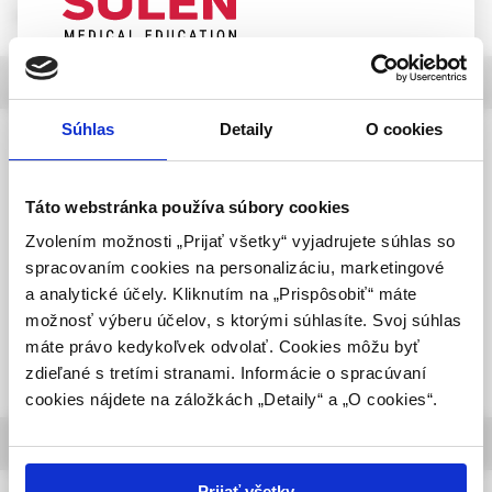
rozbaliť obsah
UPOZORNENIE PRE ODBORNÚ
výber z článkov
VEREJNOSŤ
Súhlas
Detaily
O cookies
Pediatria pre prax, 2 /2026
Táto webová stránka obsahuje informácie určené
Syndróm polycystických ovárií u
výhradne odbornej zdravotníckej verejnosti v
adolescentiek z pohľadu endokrinológa
zmysle § 8 zákona č. 147/2001 Z. z. o reklame.
Táto webstránka používa súbory cookies
Zdravotníckym odborníkom sa rozumie osoba
Zvolením možnosti „Prijať všetky“ vyjadrujete súhlas so
MUDr. Denisa Lobotková, PhD.,
oprávnená humánne lieky predpisovať alebo
MUDr. Zuzana Pribilincová, CSc.
spracovaním cookies na personalizáciu, marketingové
vydávať (lekár, lekárnik, farmaceutický laborant)
a analytické účely. Kliknutím na „Prispôsobiť“ máte
podľa platných právnych predpisov Slovenskej
možnosť výberu účelov, s ktorými súhlasíte. Svoj súhlas
republiky.
máte právo kedykoľvek odvolať. Cookies môžu byť
zdieľané s tretími stranami. Informácie o spracúvaní
Potvrdením tohto upozornenia vyhlasujem, že
cookies nájdete na záložkách „Detaily“ a „O cookies“.
som zdravotníckym odborníkom v zmysle vyššie
uvedenej definície, a beriem na vedomie, že
informácie o časopise
informácie na týchto stránkach nie sú určené
laickej verejnosti. Toto potvrdenie bude platné
Prijať všetky