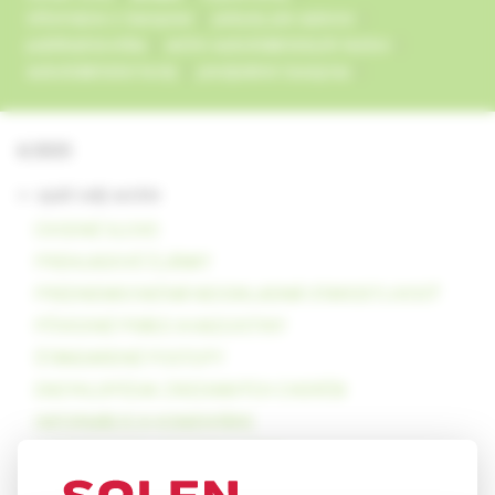
informácie o časopise
pokyny pre autorov
publikačná etika
archív autodidaktických testov
autodidaktické testy
predplatné časopisu
6/2025
<- späť celý archív
ÚVODNÉ SLOVO
PREHĽADOVÉ ČLÁNKY
PREDNEMOCNIČNÁ NEODKLADNÁ STAROSTLIVOSŤ
PÔVODNÉ PRÁCE A KAZUISTIKY
ŠTANDARDNÉ POSTUPY
ENCYKLOPÉDIA ZRIEDKAVÝCH CHORÔB
INFORMÁCIE A KOMENTÁRE
HISTORIA EST MAGISTRA VITAE