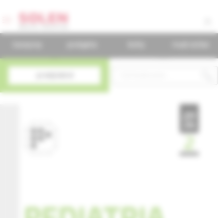
časopisy
podujatia
knihy
mudr.online
predplatné