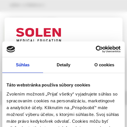
výber z článkov
Pediatria pre prax, 2 /2026
Syndróm polycystických ovárií u
adolescentiek z pohľadu endokrinológa
MUDr. Denisa Lobotková, PhD.,
UPOZORNENIE PRE ODBORNÚ
MUDr. Zuzana Pribilincová, CSc.
VEREJNOSŤ
Súhlas
Detaily
O cookies
Táto webová stránka obsahuje informácie určené
výhradne odbornej zdravotníckej verejnosti v
zmysle § 8 zákona č. 147/2001 Z. z. o reklame.
Táto webstránka používa súbory cookies
Zdravotníckym odborníkom sa rozumie osoba
Zvolením možnosti „Prijať všetky“ vyjadrujete súhlas so
oprávnená humánne lieky predpisovať alebo
informácie o časopise
spracovaním cookies na personalizáciu, marketingové
vydávať (lekár, lekárnik, farmaceutický laborant)
a analytické účely. Kliknutím na „Prispôsobiť“ máte
podľa platných právnych predpisov Slovenskej
Pediatria pre prax
možnosť výberu účelov, s ktorými súhlasíte. Svoj súhlas
republiky.
máte právo kedykoľvek odvolať. Cookies môžu byť
Ročník 27, 2026,