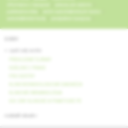
informácie o časopise
pokyny pre autorov
publikačná etika
archív autodidaktických testov
autodidaktické testy
predplatné časopisu
3/2001
<- späť celý archív
PŘEHLEDNÉ ČLÁNKY
SDĚLENÍ Z PRAXE
PRO SESTRY
KLINICKORADIOLOGICKÁ DIAGNÓZA
KLINICKÁ FARMAKOLÓGIA
XIX. DNY KLINICKÉ A PRAKTICKÉ PE
rozbaliť obsah