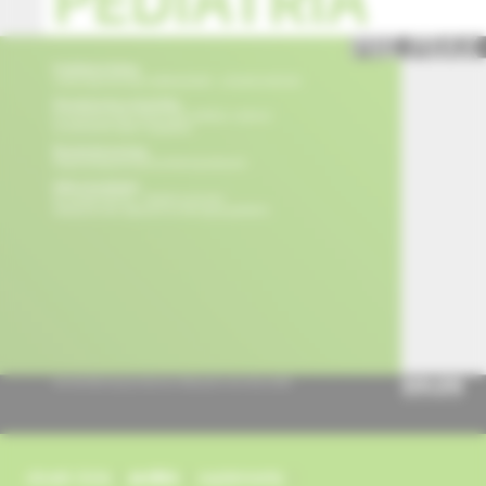
obsah čísla
archív
suplementy