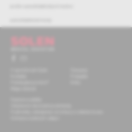
archív autodidaktických testov
autodidaktické testy
O spoločnosti Solen
Časopisy
Kontakty
Podujatia
Potrebujete pomôcť?
Knihy
Mapa stránok
Doprava a platba
Všeobecné obchodné podmienky
Podmienky odstúpenia od zmluvy a vrátenie tovaru
Ochrana osobných údajov