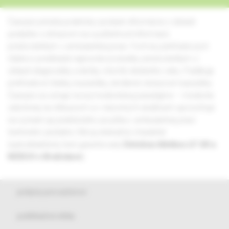
Časopis prináša prakticky podané informácie z oblasti
pediatrie s dôrazom na využiteľnosť informácií,
predovšetkým v ambulantnej praxi. Formou prehľadových
článkov predkladá najnovšie poznatky predovšetkým z
oblasti diagnostiky a liečby chorôb detského veku. Publikuje
prehľadové články, kazuistiky, skrátené obrazové kazuistiky.
Časopis sa venuje novej medicínskej paradigme – medicíne
založenej na dôkazoch a v názorných ukážkach upozorňuje
na význam jej praktického použitia v ambulantnej praxi
terénneho pediatra. Má aj edukačný charakter
(autodidaktický test garantovaný
Detskou klinikou LF UK a
NÚDCH v Bratislave
).
pokyny pre autorov
publikačná etika