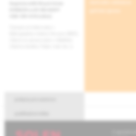
obchodné oddelenie
Registrácia MK SR pod číslom
EV3582/09 a a EV 265/24/EPP
grafická úprava
ISSN 1339-4193 (online)
Časopis je indexovaný v
Bibliographia medica Slovaca (BMS).
Citácie sú spracované v CiBaMed.
Citačná skratka: Paliat. med. liec. b.
pokyny pre autorov
publikačná etika
O spoločnos