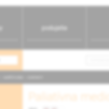
y
podujatia
NAPÍŠTE NÁM
KONTAKTY
Paliatívna medic