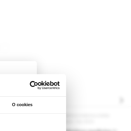
O cookies
ckej
dborníkom sa
a medicína a liečba
Paliatívna medicína a liečba
1-2e /2024
bolesti, 1-2e /2023
rnik,
ky.