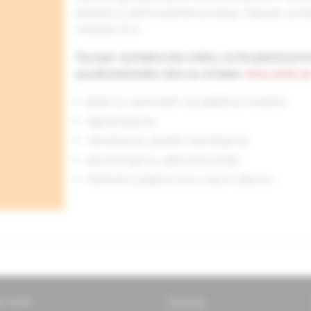
liečebné a ošetrovateľské postupy. Časopis vychá
medicíny SLS.
Časopis vychádza iba online, na bezplatný prís
používateľského účtu na stránke
www.solen.s
lekári so zameraním na paliatívnu medicínu
algeziológovia
onkológovia, geriatri, neurológovia
psychológovia, zdravotné sestry
internisti a záujemcovia z iných odborov
ti Solen
Časopisy