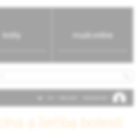
knihy
mudr.online
SK
EN
PRIHLÁSIŤ
REGISTROVAŤ
ína a liečba bolesti