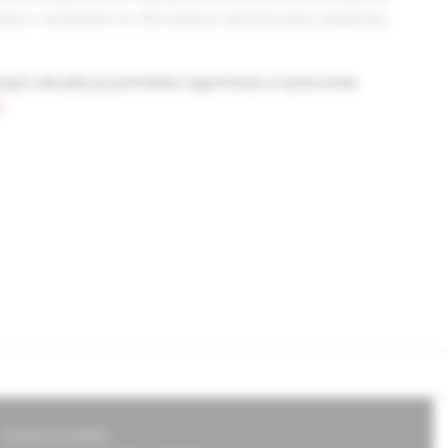
dza v spolupráci so Slovenskou spoločnosťou paliatívnej
tup k obsahu je potrebná registrácia a vytvorenie
k
.
Doprava a platba