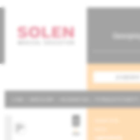
časopis
predplatné
O NÁS
NAŠE SLUŽBY
KALENDÁR 2026
POTREBUJETE POMÔCŤ?
obsah čísla
archív
suplementy