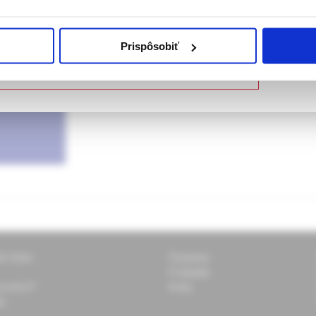
Časopis Urologie pro praxi je vydáván ve spolupr
ujem, že som zdravotnícky odborník
pro sexuální medicínu.
Prispôsobiť
 zdravotnícky odborník – opustiť stránku
ti Solen
Časopisy
Podujatia
 pomôcť?
Knihy
k