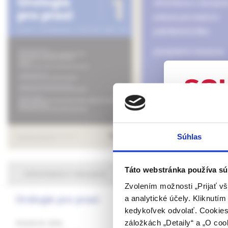
informácie o časopis
pokyny pre autorov
publikačná etika
predplatné časopisu
UPOZORN
Súhlas
Táto webová
verejnosti v
rozumie osob
Táto webstránka používa sú
informácie o časopise
farmaceutick
Zvolením možnosti „Prijať vš
Urologie pro praxi
a analytické účely. Kliknutí
Potvrdením 
základné informácie
kedykoľvek odvolať. Cookies 
vyššie uvede
redakčná rada
záložkách „Detaily“ a „O coo
Ročník 26, 2026,
určené laicke