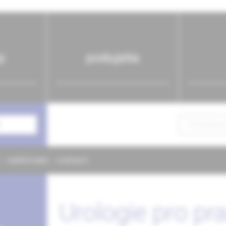
y
podujatia
NAPÍŠTE NÁM
KONTAKTY
Urologie pro pra