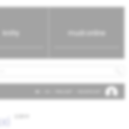
knihy
mudr.online
SK
EN
PRIHLÁSIŤ
REGISTROVAŤ
xi
2/2019