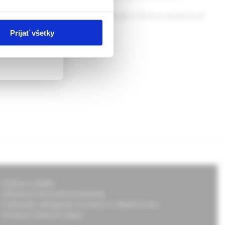
áci se Sdružením ambulantních urologů a Českou společností
Prijať všetky
Doprava a platba
Všeobecné obchodné podmienky
Podmienky odstúpenia od zmluvy a vrátenie tovaru
Ochrana osobných údajov