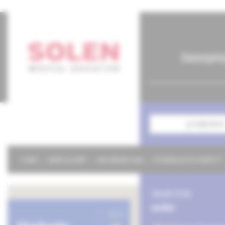
časopis
predplatné
O NÁS
NAŠE SLUŽBY
KALENDÁR 2026
POTREBUJETE POMÔCŤ?
obsah čísla
archív