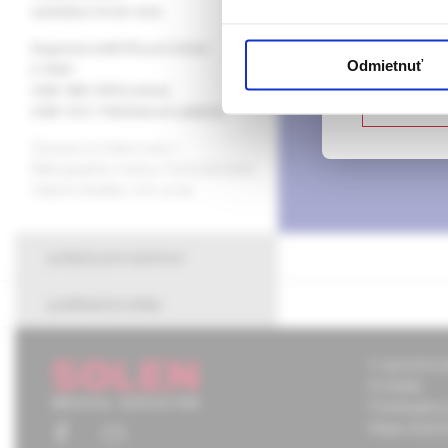
vydavateľ
vychádza 4-krát ročne
redakcia
Registrácia MK ČR pod číslom
Potvrdz
Odmietnuť
obchodné oddelenie
E 10341
ISSN 1803-5299 (online)
grafická úprava
Nie som
ISSN 1213-1768 (tlačené vydanie)
Časopis je indexovaný v
Bibliographia medica Čechoslovaca.
Citačná skratka: Urol. praxi.
pokyny pre autorov
publikačná etika
O spoločnos
Kontakty
Potrebujete
Mapa stráno