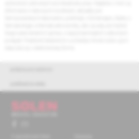
spôsobom prínosným pre lekárnickú prax. Nájdete v ňom aj
informácie o liekových novinkách, aktuality pre
farmaceutických laborantov, prehľady z fytoterapie, články z
farmakológie a farmakoekonomiky, ako aj rady pre bežné
fungovanie lekární či správy z najvýznamnejších odborných
podujatí. Praktické lekárnictvo vychádza 4-krát ročne a je k
dispozícii aj v elektronickej forme.
pokyny pre autorov
publikačná etika
O spoločnosti Solen
Časopisy