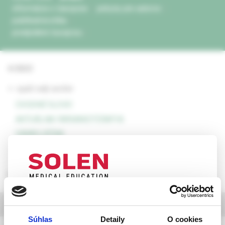
informácie o časopise
pokyny pre autorov
publikačná etika
predplatné časopisu
4/2023
<- späť celý archív
ÚVODNÉ SLOVO
AKTUÁLNA FARMAKOTERAPIA
SAMOLIEČBA
FYTOTERAPIA
rozbaliť obsah
UPOZORNENIE PRE ODBORNÚ
výber z článkov
VEREJNOSŤ
Súhlas
Detaily
O cookies