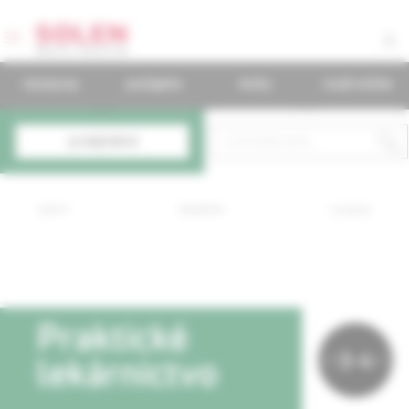
časopisy
podujatia
knihy
mudr.online
predplatné