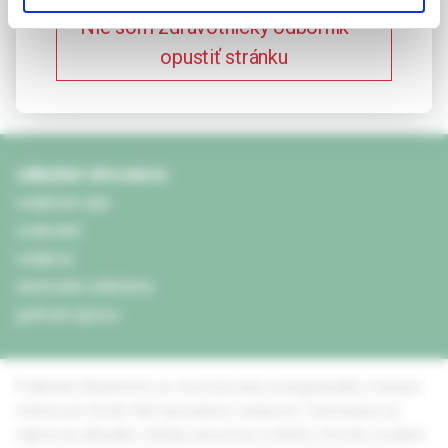
ISSN 1338-3132 (tlačené vydanie)
Nie som zdravotnícky odborník –
Časopis je indexovaný v Bibliographia medica Slovaca (BMS).
opustiť stránku
Citácie sú spracované v CiBaMed.
Citačná skratka: Prakt. lekárn.
základné informácie
redakčná rada
vydavateľ
redakcia
obchodné oddelenie
grafická úprava
Praktické lekárnictvo je recenzovaný postgraduálny časopis
určený pre širokú farmaceutickú verejnosť. Zameriava sa
najmä na aktuálne otázky prevencie a liečby chorôb, podané