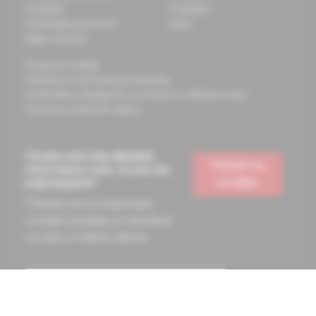
Kontakty
Podujatia
Potrebujete pomôcť?
Knihy
Mapa stránok
Doprava a platba
Všeobecné obchodné podmienky
Podmienky odstúpenia od zmluvy a vrátenie tovaru
Ochrana osobných údajov
Chcete mať vždy aktuálne
Prihlásiť sa
informácie o tom, čo pre vás
na odber
pripravujeme?
Prihláste sa na odoberanie
noviniek a budete ich dostávať
na vašu e-mailovú adresu.