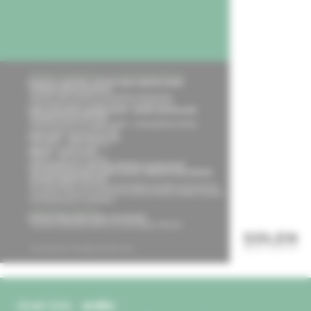
obsah čísla
archív