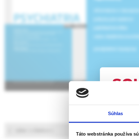
informácie o časopis
pokyny pre autorov
publikačná etika
cena vladimíra novot
predplatné časopisu
UPOZORN
Súhlas
Táto webová
verejnosti v
výber z článkov
rozumie osob
Táto webstránka používa sú