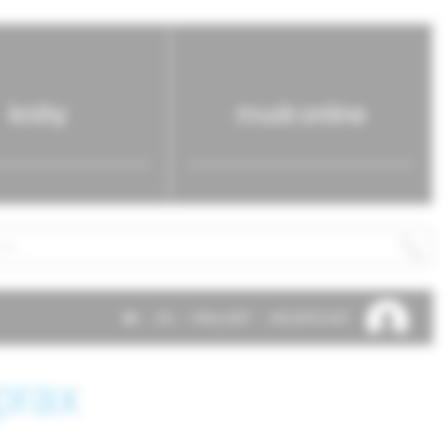
knihy
mudr.online
SK
EN
PRIHLÁSIŤ
REGISTROVAŤ
prax