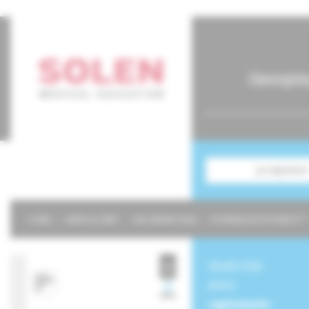
časopis
predplatné
O NÁS
NAŠE SLUŽBY
KALENDÁR 2026
POTREBUJETE POMÔCŤ?
obsah čísla
archív
suplementy