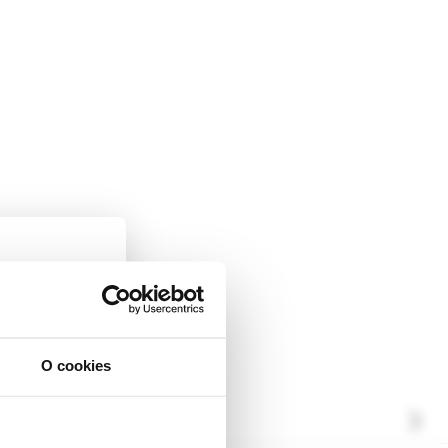
O cookies
ckej
dborníkom sa
rnik,