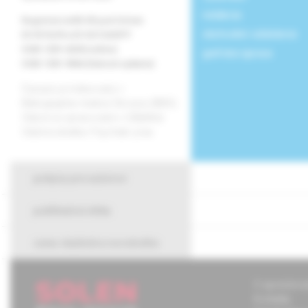
redakcia
Registrácia MK SR pod číslom
obchodné oddelenie
EV 3576/09 a EV 267/24/EPP
ISSN 1339-4258 (online)
grafická úprava
ISSN 1335-9584 (tlačené vydanie)
Časopis je indexovaný v
Bibliographia medica Slovaca (BMS).
Citácie sú spracované v CiBaMed.
Citačná skratka: Psychiatr. prax.
pokyny pre autorov
publikačná etika
cena vladimíra novotného
O spoločnos
Kontakty