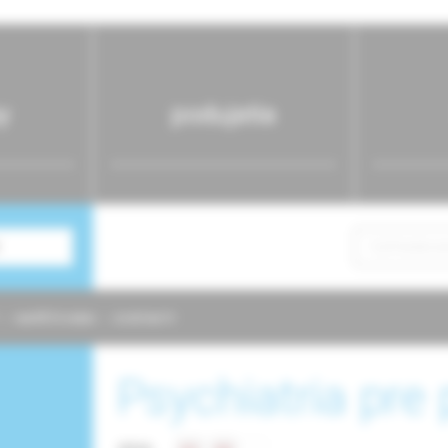
y
podujatia
NAPÍŠTE NÁM
KONTAKTY
Psychiatria pre 