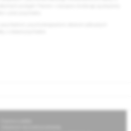
borných podujatí. Priestor v časopise dostávajú aj príspevky
ke v práci psychiatra.
m psychiatrom, psychoterapeutom, lekárom príbuzných
y z oblasti psychiatrie.
Doprava a platba
Všeobecné obchodné podmienky