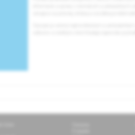
informácie a správy z domácich a zahraničných od
venujúce sa právnej, etickej a sociálnej problemati
Časopis je určený najmä klinickým a ambulantný
odborov a všetkým, ktorí hľadajú najnovšie poznatk
ti Solen
Časopisy
Podujatia