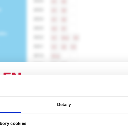
2026
S1
S2
e
2025
S1
S2
2024
S1
S2
2023
S2
S1
ného
2022
S1
S2e
S3
2021
S1
S2
S3
2016
S1e
2015
S1
S2
2014
S1
S2
2013
S1
2012
S1
ENIE PRE ODBORNÚ VEREJNOSŤ
2011
S1
Detaily
 stránka obsahuje informácie určené výhradne odbornej zdravotní
 zmysle § 8 zákona č. 147/2001 Z. z. o reklame. Zdravotníckym o
a oprávnená humánne lieky predpisovať alebo vydávať (lekár, leká
bory cookies