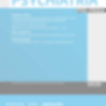
obsah čísla
archív
suplementy