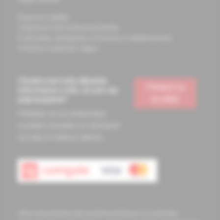
Doprava a platba
Všeobecné obchodné podmienky
Podmienky odstúpenia od zmluvy a vrátenie tovaru
Ochrana osobných údajov
Chcete mať vždy aktuálne
Prihlásiť sa
informácie o tom, čo pre vás
na odber
pripravujeme?
Prihláste sa na odoberanie
noviniek a budete ich dostávať
na vašu e-mailovú adresu.
Informácie obsiahnuté na týchto stránkach sú určené len