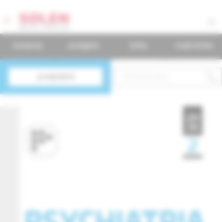
časopisy
podujatia
knihy
mudr.online
predplatné