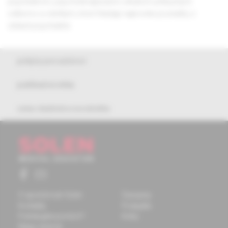
psychiatrom, psychoterapeutom, lekárom príbuzných
odborov a všetkým, ktorí hľadajú najnovšie poznatky z
oblasti psychiatrie.
pokyny pre autorov
publikačná etika
cena vladimíra novotného
O spoločnosti Solen
Časopisy
Kontakty
Podujatia
Potrebujete pomôcť?
Knihy
Mapa stránok