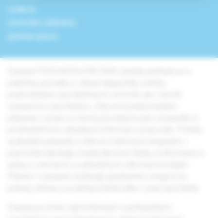
redakcia
obchodné oddelenie
grafická úprava
Časopis PSYCHIATRIA PRE PRAX prináša prehľadové a
praktické poznatky z oblasti diagnostiky a liečby
predovšetkým psychiatrických ochorení, ale i chorôb
súvisiacich s psychiatriou. Zároveň ponúka žiadané
príspevky z praxe vo forme pôvodných prác a kazuistík, či
prostredníctvom aktuálnych informácií z pracovísk. Prináša
aj aktuálne príspevky o liekoch a liekových skupinách v
psychofarmakológii, medziodborové články, či informácie a
správy z domácich a zahraničných odborných podujatí.
Priestor v časopise dostávajú aj príspevky venujúce sa
právnej, etickej a sociálnej problematike v práci psychiatra.
Časopis je určený najmä klinickým a ambulantným