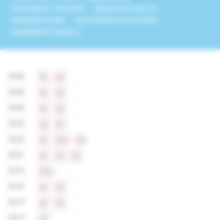
informácie o časopise
pokyny pre autorov
publikačná etika
cena vladimíra novotného
predplatné časopisu
2026
S1
S2
2025
S1
S2
2024
S1
S2
2023
S2
S1
2022
S1
S2e
S3
2021
S1
S2
S3
2016
S1e
2015
S1
S2
2014
S1
S2
2013
S1