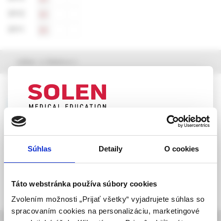
2012
S1
2011
S1
výber z článkov
Psychiatria pre prax, 2 /2026
Právo na život – praktický manuál pre
zdravotníckych pracovníkov
UPOZORNENIE PRE ODBORNÚ
JUDr. Kristína Čahojová
VEREJNOSŤ
Súhlas
Detaily
O cookies
Táto webová stránka obsahuje informácie určené
výhradne odbornej zdravotníckej verejnosti v
zmysle § 8 zákona č. 147/2001 Z. z. o reklame.
Táto webstránka používa súbory cookies
Zdravotníckym odborníkom sa rozumie osoba
Zvolením možnosti „Prijať všetky“ vyjadrujete súhlas so
oprávnená humánne lieky predpisovať alebo
spracovaním cookies na personalizáciu, marketingové
vydávať (lekár, lekárnik, farmaceutický laborant)