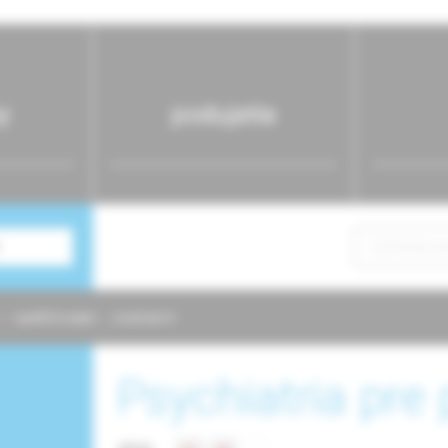
y
podujatia
NAPÍŠTE NÁM
KONTAKTY
Psychiatria pre 