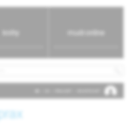
knihy
mudr.online
SK
EN
PRIHLÁSIŤ
REGISTROVAŤ
prax