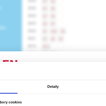
2026
S1
S2
e
2025
S1
S2
2024
S1
S2
2023
S2
S1
ného
2022
S1
S2e
S3
2021
S1
S2
S3
2016
S1e
2015
S1
S2
2014
S1
S2
2013
S1
2012
S1
ENIE PRE ODBORNÚ VEREJNOSŤ
2011
S1
Detaily
 stránka obsahuje informácie určené výhradne odbornej zdravotní
 zmysle § 8 zákona č. 147/2001 Z. z. o reklame. Zdravotníckym o
a oprávnená humánne lieky predpisovať alebo vydávať (lekár, leká
bory cookies