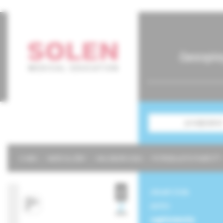
časopis
predplatné
O NÁS
NAŠE SLUŽBY
KALENDÁR 2026
POTREBUJETE POMÔCŤ?
obsah čísla
archív
suplementy