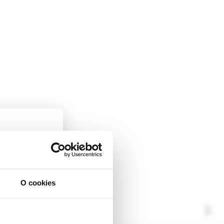
O cookies
ckej
dborníkom sa
rnik,