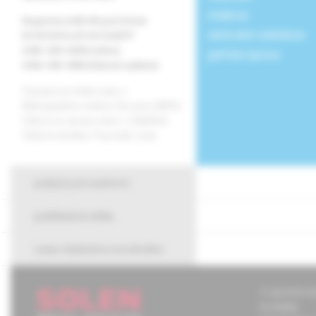
redakcia
Registrácia MK SR pod číslom
obchodné oddelenie
EV 3576/09 a EV 267/24/EPP
ISSN 1339-4258 (online)
grafická úprava
ISSN 1335-9584 (tlačené vydanie)
Časopis je indexovaný v
Bibliographia medica Slovaca (BMS).
Citácie sú spracované v CiBaMed.
Citačná skratka: Psychiatr. prax.
pokyny pre autorov
publikačná etika
cena vladimíra novotného
O spoločnos
Kontakty