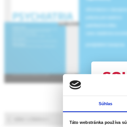
informácie o časopis
pokyny pre autorov
publikačná etika
cena vladimíra novot
predplatné časopisu
UPOZORN
Súhlas
Táto webová
verejnosti v
výber z článkov
rozumie osob
Táto webstránka používa sú