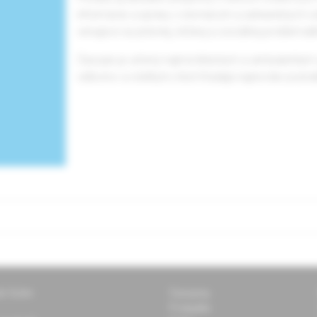
informácie a správy z domácich a zahraničných od
venujúce sa právnej, etickej a sociálnej problemati
Časopis je určený najmä klinickým a ambulantný
odborov a všetkým, ktorí hľadajú najnovšie poznatk
ti Solen
Časopisy
Podujatia