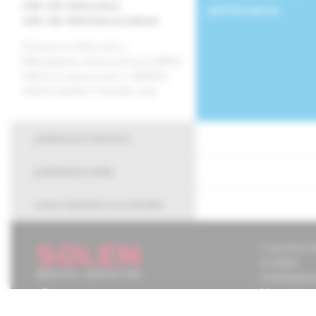
ISSN 1339-4258 (online)
grafická úprava
ISSN 1335-9584 (tlačené vydanie)
Časopis je indexovaný v
Bibliographia medica Slovaca (BMS).
Citácie sú spracované v CiBaMed.
Citačná skratka: Psychiatr. prax.
pokyny pre autorov
publikačná etika
cena vladimíra novotného
O spoločnos
Kontakty
Potrebujete
Mapa stráno