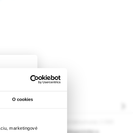
O cookies
ckej
dborníkom sa
rnik,
ia pre prax, 3 /2025
Psychiatria pre prax, 2 /2025
ky.
áciu, marketingové
iatrizace
Kategorický a