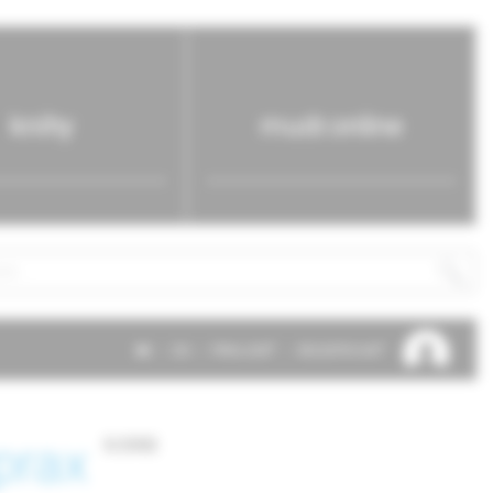
knihy
mudr.online
SK
EN
PRIHLÁSIŤ
REGISTROVAŤ
prax
5/2002