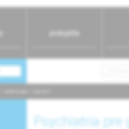
y
podujatia
NAPÍŠTE NÁM
KONTAKTY
Psychiatria pre 