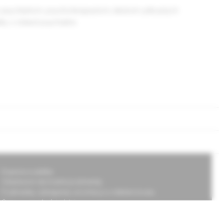
m psychiatrom, psychoterapeutom, lekárom príbuzných
y z oblasti psychiatrie.
Doprava a platba
Všeobecné obchodné podmienky
Podmienky odstúpenia od zmluvy a vrátenie tovaru
Ochrana osobných údajov