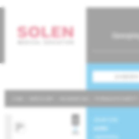
časopis
predplatné
O NÁS
NAŠE SLUŽBY
KALENDÁR 2026
POTREBUJETE POMÔCŤ?
obsah čísla
archív
suplementy