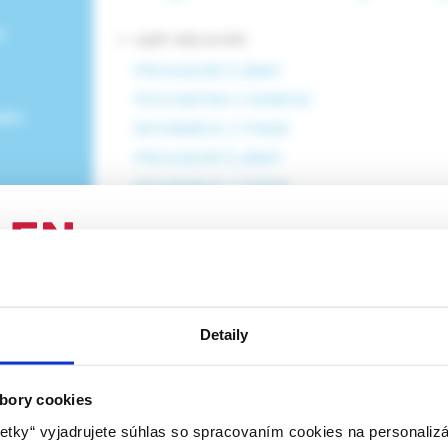
e
<- späť celý archív
PREHĽADNÉ ČLÁNKY
PSYCHIATRIA V SKRATKE
ného
INFORMÁCIE Z PRAXE
PREHĽADNÉ ČLÁNKY
INFORMÁCIE Z PRAXE
KOMENTÁRE
PREHĽADNÉ ČLÁNKY
rozbaliť obsah
ENIE PRE ODBORNÚ VEREJNOSŤ
Detaily
 stránka obsahuje informácie určené výhradne odbornej zdravotní
 zmysle § 8 zákona č. 147/2001 Z. z. o reklame. Zdravotníckym o
a oprávnená humánne lieky predpisovať alebo vydávať (lekár, leká
bory cookies
1 /2026
Psychiatria pre prax, 4 /2025
Psychiatr
ý laborant) podľa platných právnych predpisov Slovenskej republi
etky“ vyjadrujete súhlas so spracovaním cookies na personaliz
syndrom
Generalizovaná
Psych