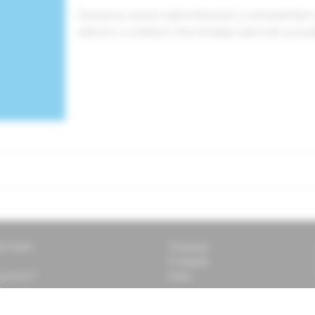
Časopis je určený najmä klinickým a ambulantný
odborov a všetkým, ktorí hľadajú najnovšie poznatk
ti Solen
Časopisy
Podujatia
 pomôcť?
Knihy
k