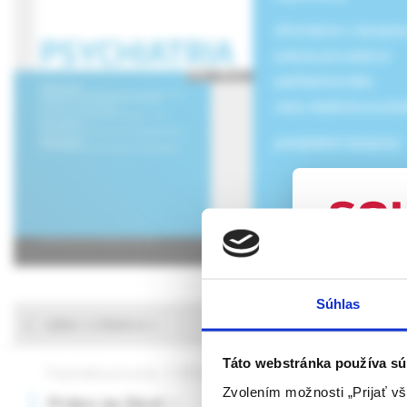
informácie o časopis
pokyny pre autorov
publikačná etika
cena vladimíra novot
predplatné časopisu
UPOZORN
Súhlas
Táto webová
výber z článkov
verejnosti v
rozumie osob
Táto webstránka používa sú
Psychiatria pre prax, 2 /2026
Psychiatria pre prax, 
farmaceutick
Zvolením možnosti „Prijať vš
Právo na život –
Serotoninový 