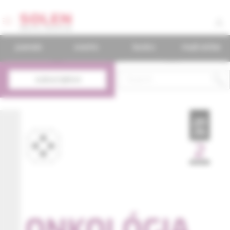
journals
events
books
mudr.online
subscription