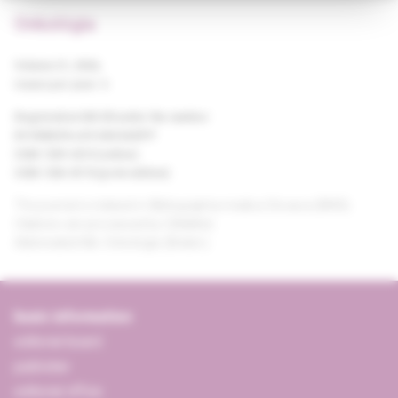
Onkológia
Volume 21, 2026,
Issues per year: 6
Registration MK SR under the number
EV 3580/09 a EV 269/24/EPP
ISSN 1339-4215 (online)
ISSN 1336-8176 (print edition)
The journal is indexed in Bibliographia medica Slovaca (BMS).
Citations are processed by CiBaMed.
Abbreviated title: Onkológia (Bratisl.).
basic information
editorial board
publisher
editorial office