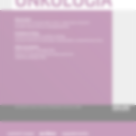
current issue
archive
supplements