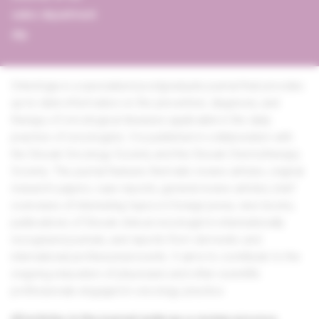
sales department
dtp
Onkológia is a specialized postgraduate journal that provides
up-to-date information on the prevention, diagnosis, and
therapy of oncological diseases applicable in the daily
practice of oncologists. It is published in collaboration with
the Slovak Oncology Society and the Slovak Chemotherapy
Society. The journal features thematic review articles, original
research papers, case reports, general review articles, brief
overviews of interesting topics in foreign press, new books,
publications of Slovak clinical oncologist in internationally
recognized journals, and reports from domestic and
international professional events. It aims to contribute to the
ongoing education of physicians and other scientific
professionals engaged in oncology practice.