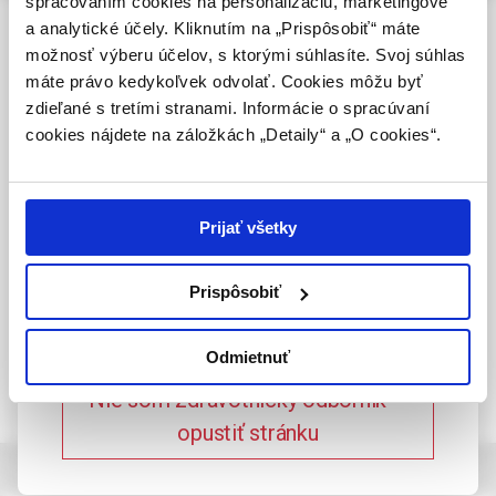
spracovaním cookies na personalizáciu, marketingové
vydávať (lekár, lekárnik, farmaceutický laborant)
a analytické účely. Kliknutím na „Prispôsobiť“ máte
Onkológia, 2 /2026
podľa platných právnych predpisov Slovenskej
možnosť výberu účelov, s ktorými súhlasíte. Svoj súhlas
Sexual health in women after cancer
republiky.
máte právo kedykoľvek odvolať. Cookies môžu byť
treatment
zdieľané s tretími stranami. Informácie o spracúvaní
Potvrdením tohto upozornenia vyhlasujem, že
MUDr. Barbara Čambalová, PhD.,
cookies nájdete na záložkách „Detaily“ a „O cookies“.
som zdravotníckym odborníkom v zmysle vyššie
MUDr. Katarína Peregrimová,
uvedenej definície, a beriem na vedomie, že
MUDr. Barbora Mráz,
informácie na týchto stránkach nie sú určené
MUDr. Matúš Škovran,
laickej verejnosti. Toto potvrdenie bude platné
doc. MUDr. Ivan Hollý, CSc.,
Prijať všetky
365 dní.
doc. MUDr. Mikuláš Redecha, PhD., MPH
Prispôsobiť
Potvrdzujem, že som
zdravotnícky odborník
Odmietnuť
Nie som zdravotnícky odborník –
opustiť stránku
about journal