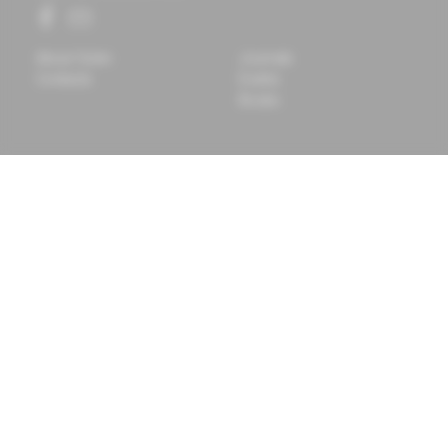
About Solen
Journals
Contacts
Events
Books
Chcete mať vždy aktuálne
Prihlásiť sa
informácie o tom, čo pre vás
na odber
pripravujeme?
Prihláste sa na odoberanie
noviniek a budete ich dostávať
na vašu e-mailovú adresu.