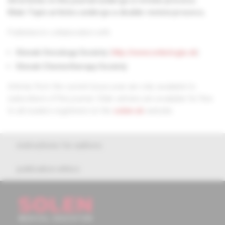
All articles in the journal undergo a review process.
Main Topic articles undergo a double review process.
Published in collaboration with:
Slovak Oncology Society
(
http://www.onkologia.sk
)
Slovak Chemotherapy Society
Articles from the current issue year are only available to
subscribers of the journal. Older articles are available for free
to all readers registered on the
solen.sk
website.
instructions for authors
publication ethics