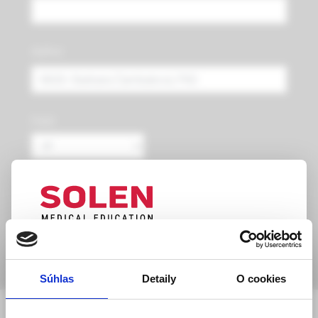
Author:
Field:
Year from:
Year to:
UPOZORNENIE PRE ODBORNÚ
Search
VEREJNOSŤ
Súhlas
Detaily
O cookies
Táto webová stránka obsahuje informácie určené
search results
výhradne odbornej zdravotníckej verejnosti v