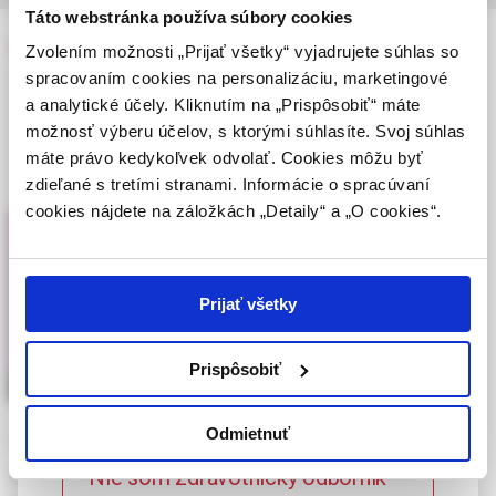
zmysle § 8 zákona č. 147/2001 Z. z. o reklame.
Táto webstránka používa súbory cookies
Zdravotníckym odborníkom sa rozumie osoba
Onkológia
Zvolením možnosti „Prijať všetky“ vyjadrujete súhlas so
oprávnená humánne lieky predpisovať alebo
spracovaním cookies na personalizáciu, marketingové
vydávať (lekár, lekárnik, farmaceutický laborant)
a analytické účely. Kliknutím na „Prispôsobiť“ máte
podľa platných právnych predpisov Slovenskej
možnosť výberu účelov, s ktorými súhlasíte. Svoj súhlas
republiky.
máte právo kedykoľvek odvolať. Cookies môžu byť
zdieľané s tretími stranami. Informácie o spracúvaní
Potvrdením tohto upozornenia vyhlasujem, že
cookies nájdete na záložkách „Detaily“ a „O cookies“.
som zdravotníckym odborníkom v zmysle vyššie
uvedenej definície, a beriem na vedomie, že
informácie na týchto stránkach nie sú určené
laickej verejnosti. Toto potvrdenie bude platné
Prijať všetky
365 dní.
Prispôsobiť
Potvrdzujem, že som
zdravotnícky odborník
Odmietnuť
sexual health in women after cancer treatment
Nie som zdravotnícky odborník –
MUDr. Barbara Čambalová, PhD.,
MUDr. Katarína Peregrimová,