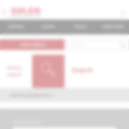
journals
events
books
mudr.online
subscription
How to
Search
search
search parameters
Search phrase: