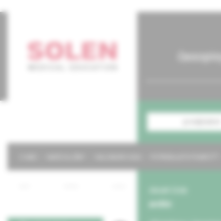
časopis
predplatné
O NÁS
NAŠE SLUŽBY
KALENDÁR 2026
POTREBUJETE POMÔCŤ?
obsah čísla
archív