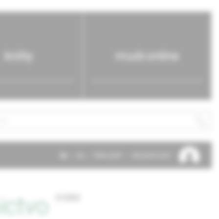
knihy
mudr.online
SK
EN
PRIHLÁSIŤ
REGISTROVAŤ
ictvo
3/2020