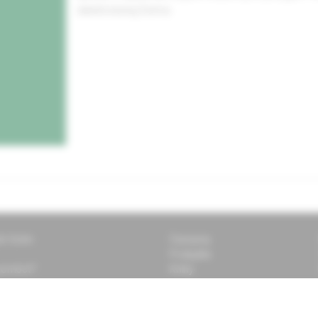
elektronickej forme.
ti Solen
Časopisy
Podujatia
 pomôcť?
Knihy
k