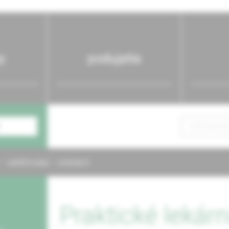
y
podujatia
NAPÍŠTE NÁM
KONTAKTY
Praktické lekárn