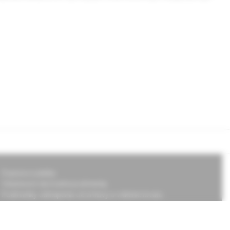
Doprava a platba
Všeobecné obchodné podmienky
Podmienky odstúpenia od zmluvy a vrátenie tovaru
Ochrana osobných údajov