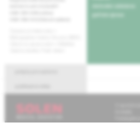
obchodné oddelenie
EV4193/10 a EV 272/24/EPP
ISSN 1339-4185 (online)
grafická úprava
ISSN 1338-3132 (tlačené vydanie)
Časopis je indexovaný v
Bibliographia medica Slovaca (BMS).
Citácie sú spracované v CiBaMed.
Citačná skratka: Prakt. lekárn.
pokyny pre autorov
publikačná etika
O spoločnos
Kontakty
Potrebujete
Mapa stráno