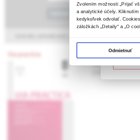
farmaceutick
Zvolením možnosti „Prijať vš
a analytické účely. Kliknutí
Potvrdením 
Vyhľadať
kedykoľvek odvolať. Cookies 
vyššie uvede
záložkách „Detaily“ a „O coo
určené laicke
výsledky vyhľadávania
Potvrdz
Odmietnuť
Via practica
najvýznamnejšie
Nie som
doc. MUDr. Ľubomíra 
(2/2024, Téma roka )