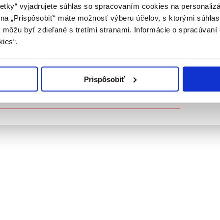
ý laborant) podľa platných právnych predpisov Slovenskej republi
etky“ vyjadrujete súhlas so spracovaním cookies na personaliz
m na „Prispôsobiť“ máte možnosť výberu účelov, s ktorými súhlas
tohto upozornenia vyhlasujem, že som zdravotníckym odborníkom
môžu byť zdieľané s tretími stranami. Informácie o spracúvaní 
nej definície, a beriem na vedomie, že informácie na týchto stránk
kies“.
j verejnosti. Toto potvrdenie bude platné 365 dní.
ujem, že som zdravotnícky odborník
Prispôsobiť
 novinky roku 2023 vo farmakologickom manažmente 
 zdravotnícky odborník – opustiť stránku
Fábryová, PhD., MPH