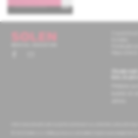
O spoločnosti
Kontakty
Potrebujete 
Mapa stránok
Chcete mať 
tom, čo pre
Prihláste sa
budete ich d
adresu.
Informácie obsiahnuté na týchto stránkach sú určené len zdravotnícky
© 2023 Solen s.r.o. Všetky práva sú vyhradené. Kopírovanie akejkoľvek ča