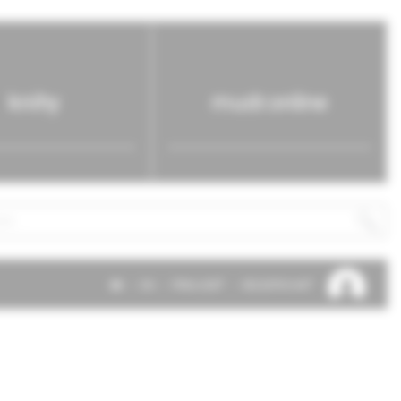
knihy
mudr.online
SK
EN
PRIHLÁSIŤ
REGISTROVAŤ