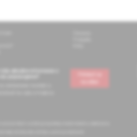
 Solen
Časopisy
Podujatia
pomôcť?
Knihy
vždy aktuálne informácie o
Prihlásiť sa
 vás pripravujeme?
na odber
 na odoberanie noviniek a
ostávať na vašu e-mailovú
m pracovníkom a slúžia pre potreby medicínskeho vzdelávania
sti tejto stránky bez súhlasu autora je zakázané.