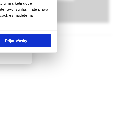
ky.
áciu, marketingové
íte. Svoj súhlas máte právo
 v zmysle
cookies nájdete na
ach nie sú
Prijať všetky
obezity