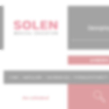
časopis
predplatné
O NÁS
NAŠE SLUŽBY
KALENDÁR 2026
POTREBUJETE POMÔCŤ?
Ako vyhľadávať