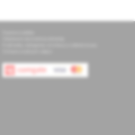
Doprava a platba
Všeobecné obchodné podmienky
Podmienky odstúpenia od zmluvy a vrátenie tovaru
Ochrana osobných údajov