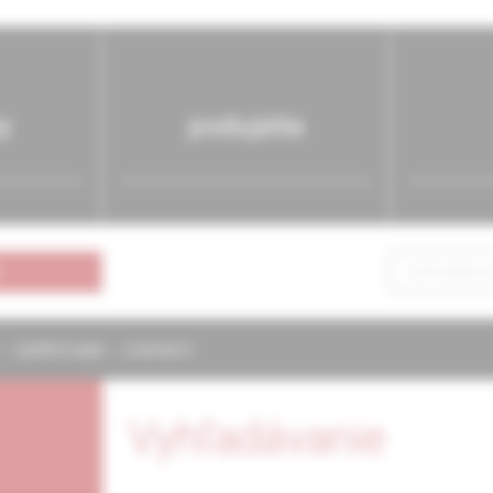
y
podujatia
NAPÍŠTE NÁM
KONTAKTY
Vyhľadávanie