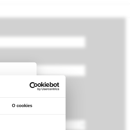
O cookies
ckej
dborníkom sa
rnik,