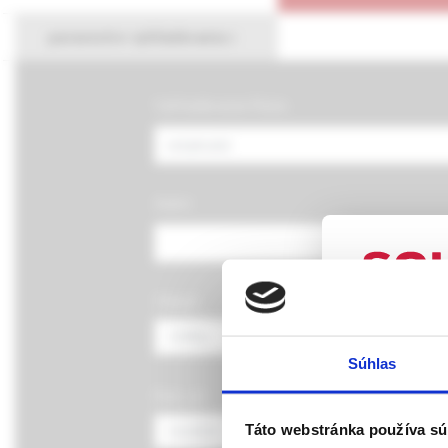
parametre vyhľadávania
Vyhľadávacia fráza:
Autor:
Oblasť
UPOZORN
Súhlas
Táto webová
Rok od:
verejnosti v
rozumie osob
Táto webstránka používa sú