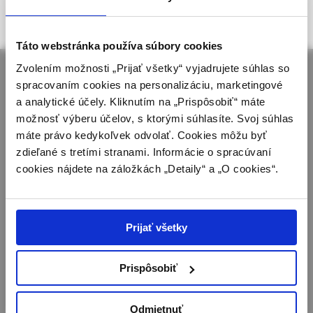
Táto webová stránka obsahuje informácie určené
https://www.solen.sk/casopisy/dermatologia-pre-prax
.
výhradne odbornej zdravotníckej verejnosti v
zmysle § 8 zákona č. 147/2001 Z. z. o reklame.
Táto webstránka používa súbory cookies
Zdravotníckym odborníkom sa rozumie osoba
Zvolením možnosti „Prijať všetky“ vyjadrujete súhlas so
oprávnená humánne lieky predpisovať alebo
spracovaním cookies na personalizáciu, marketingové
vydávať (lekár, lekárnik, farmaceutický laborant)
a analytické účely. Kliknutím na „Prispôsobiť“ máte
podľa platných právnych predpisov Slovenskej
možnosť výberu účelov, s ktorými súhlasíte. Svoj súhlas
republiky.
máte právo kedykoľvek odvolať. Cookies môžu byť
zdieľané s tretími stranami. Informácie o spracúvaní
O spoločnosti Solen
Časopisy
Potvrdením tohto upozornenia vyhlasujem, že
Kontakty
Podujatia
cookies nájdete na záložkách „Detaily“ a „O cookies“.
som zdravotníckym odborníkom v zmysle vyššie
Potrebujete pomôcť?
Knihy
uvedenej definície, a beriem na vedomie, že
Mapa stránok
informácie na týchto stránkach nie sú určené
Doprava a platba
laickej verejnosti. Toto potvrdenie bude platné
Prijať všetky
Všeobecné obchodné podmienky
365 dní.
Podmienky odstúpenia od zmluvy a vrátenie tovaru
Ochrana osobných údajov
Prispôsobiť
Potvrdzujem, že som
zdravotnícky odborník
Odmietnuť
Chcete mať vždy aktuálne