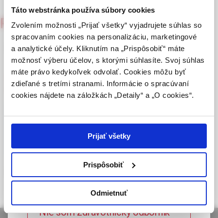
zmysle § 8 zákona č. 147/2001 Z. z. o reklame.
Táto webstránka používa súbory cookies
Pediatria pre prax
Zdravotníckym odborníkom sa rozumie osoba
Zvolením možnosti „Prijať všetky“ vyjadrujete súhlas so
1/2022
oprávnená humánne lieky predpisovať alebo
spracovaním cookies na personalizáciu, marketingové
vydávať (lekár, lekárnik, farmaceutický laborant)
Glykogenóza 1. typu
a analytické účely. Kliknutím na „Prispôsobiť“ máte
podľa platných právnych predpisov Slovenskej
možnosť výberu účelov, s ktorými súhlasíte. Svoj súhlas
republiky.
máte právo kedykoľvek odvolať. Cookies môžu byť
Doc. MUDr. Vladimír Bzdúch, CSc.,
MUDr. Katarína Brennerová,
zdieľané s tretími stranami. Informácie o spracúvaní
Potvrdením tohto upozornenia vyhlasujem, že
MUDr. Denisa Lobotková, PhD.,
MUDr. Simona Tárnoková
cookies nájdete na záložkách „Detaily“ a „O cookies“.
som zdravotníckym odborníkom v zmysle vyššie
uvedenej definície, a beriem na vedomie, že
Celý článok je dostupný len pre prihlásených
informácie na týchto stránkach nie sú určené
laickej verejnosti. Toto potvrdenie bude platné
používateľov.
Prihlásiť
Prijať všetky
365 dní.
Prispôsobiť
Glykogenóza 1. typu
Potvrdzujem, že som
zdravotnícky odborník
Odmietnuť
Nie som zdravotnícky odborník –