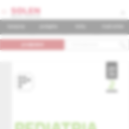
časopisy
podujatia
knihy
mudr.online
predplatné