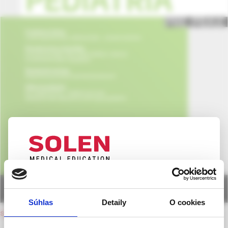
UPOZORNENIE PRE ODBORNÚ
VEREJNOSŤ
Súhlas
Detaily
O cookies
Táto webová stránka obsahuje informácie určené
späť na obsah čísla
výhradne odbornej zdravotníckej verejnosti v