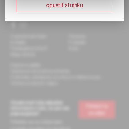
opustiť stránku
O spoločnosti Solen
Časopisy
Kontakty
Podujatia
Potrebujete pomôcť?
Knihy
Mapa stránok
Doprava a platba
Všeobecné obchodné podmienky
Podmienky odstúpenia od zmluvy a vrátenie tovaru
Ochrana osobných údajov
Chcete mať vždy aktuálne
Prihlásiť sa
informácie o tom, čo pre vás
na odber
pripravujeme?
Prihláste sa na odoberanie
noviniek a budete ich dostávať