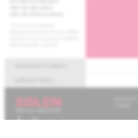
EV 3178/09 a EV 268/24/EPP
ISSN 1339-424X (online)
ISSN 1336-4790 (print edition)
The journal is indexed in
Bibliographia medica Slovaca (BMS).
Citations are processed by CiBaMed.
Abbreviated title: Via pract.
instructions for authors
publication ethics
About Solen
Contacts
Chcete mať