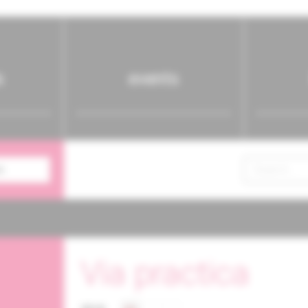
s
events
n
Via practica