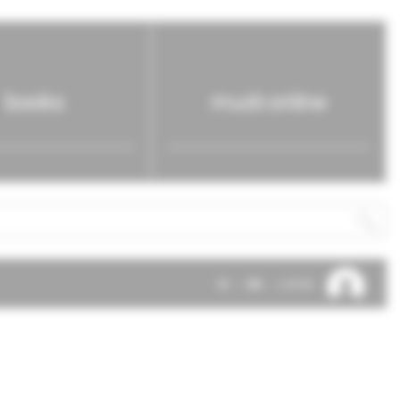
books
mudr.online
SK
EN
LOG IN