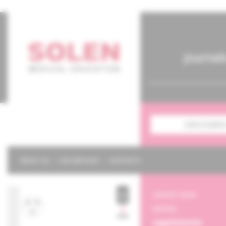
journal
subscriptio
ABOUT US
OUR SERVICES
CONTACTS
current issue
archive
supplements