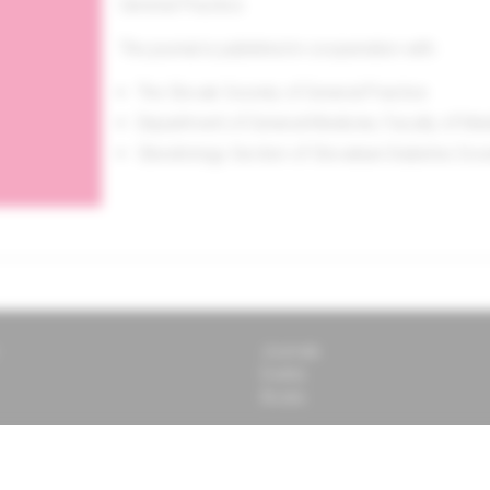
General Practice.
The journal is published in cooperation with:
The Slovak Society of General Practice
Department of General Medicine, Faculty of Medi
Obesitology Section of Slovakian Diabetes Soc
Journals
Events
Books
 vždy aktuálne informácie o