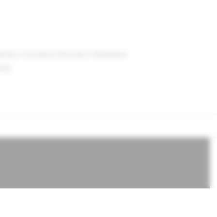
cine, Comenius University in Bratislava
iety