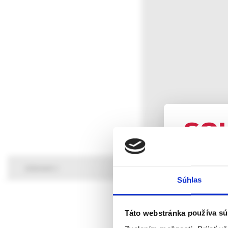
UPOZORN
záznam
Súhlas
Táto webová
verejnosti v
rozumie osob
Táto webstránka používa sú
farmaceutick