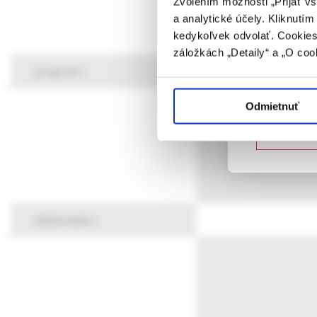
Zvolením možnosti „Prijať vš
a analytické účely. Kliknutí
Potvrdením 
kedykoľvek odvolať. Cookies 
vyššie uvede
záložkách „Detaily“ a „O coo
určené laicke
program
Potvrdz
Odmietnuť
Nie som
ubytovanie