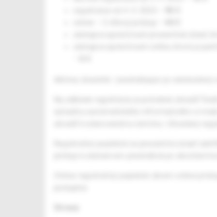
registrácia od 4. 4. 2023 –
90 €
online – 2-dňový prístup –
40 €
zástupca spoločnosti prezenčná účasť, k
zástupca spoločnosti online, ktorá je pa
–
0 €
Aktívny účastník / prednášajúci je oslobodený 
Na základe registrácie je potrebné uhradiť fin
súčasťou automatického informačného e-mailu 
uhradiť k stanovenému termínu. Uhradený regis
Registračný poplatok za prezenčnú účasť zahŕ
prístup k záznamom prednášok po skončení k
Online registračný poplatok okrem online prís
podujatia.
Strava: