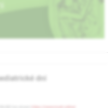
pediatrické dni
 ONLINE live stream
https://www.mudr.online/