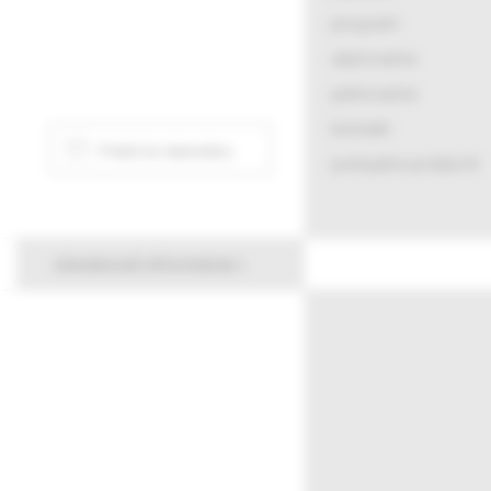
program
ubytovanie
parkovanie
kontakt
Pridať do kalendára
podujatie podporili
všeobecné informácie