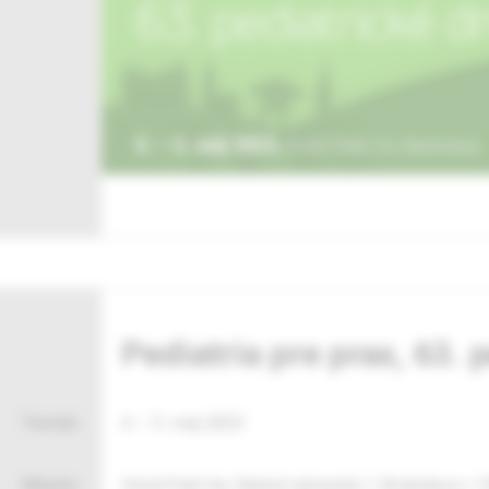
Pediatria pre prax, 63. 
Termín:
4. – 5. máj 2023
Miesto:
Hotel Park Inn, Rybné námestie 1, Bratislava +