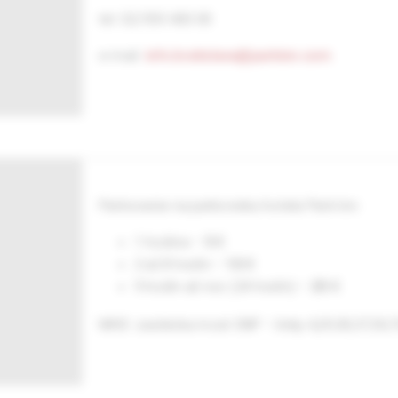
tel: 02/593 400 00
e-mail:
info.bratislava@parkinn.com
Parkovanie na parkovisku hotela Park Inn:
1 hodina –
5 €
2 až 8 hodín –
10 €
9 hodín až noc (24 hodín) –
25 €
MHD: zastávka most SNP – linky 4,29,30,37,50,7