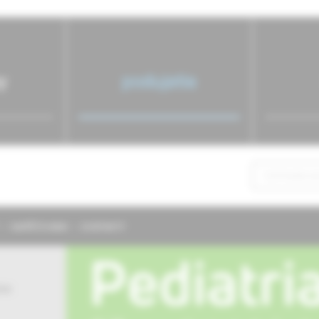
y
podujatia
NAPÍŠTE NÁM
KONTAKTY
ie