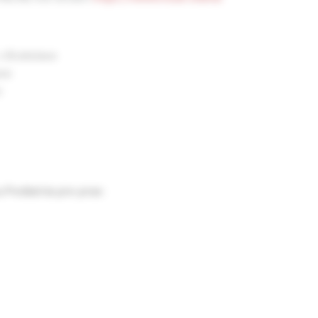
 Bratislave
ave
e
 Pediatria pre prax: