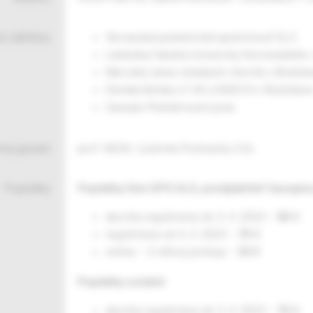
 záštitou:
Slovenská pediatrická spoločnosť SLS
Lekárska fakulta Univerzity Komenského v
Národný ústav detských chorôb v Bratisl
Detská klinika LF UK a NÚDCH v Bratislav
časopis Pediatria pre prax
ný garant:
prof. MUDr. Ľudmila Podracká, CSc.
Poplatky:
Poplatky člen SPS SLS, predplatiteľ časopisu
skoršia registrácia do 3. 4. 2023 –
50 €
registrácia od 4. 4. 2023 –
70 €
online – 2-dňový prístup –
30 €
Poplatky ostatní:
skoršia registrácia do 3. 4. 2023 –
70 €