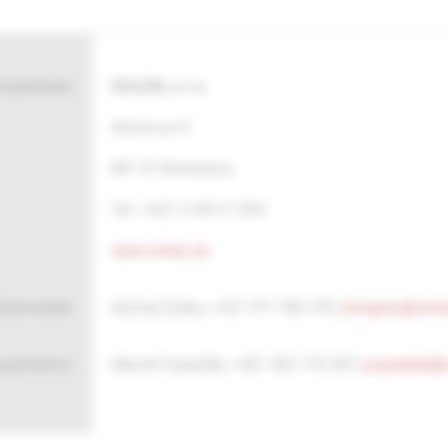
ezpečenie:
SOLEN, s.r.o.
Ambrova 5
831 01 Bratislava
Tel. +421 2 5413 1365
www.solen.sk
ubytovanie:
Andrej Šutka, +421 911 956 370,
kongres@sole
 partnerov:
Marek Popaďák, +421 902 170 347,
popadak@s