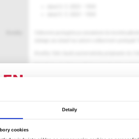
obed 4. 5. 2023 –
15 €
obed 5. 5. 2023 –
15 €
Kredity:
Odborné podujatie je zaradené do kontinuálneh
získajú za účasť na celom odbornom podujatí
Kredity Vám budú automaticky pripísané do Vá
Pokiaľ nie ste členom SLK a potrebujete vystavi
.
ENIE PRE ODBORNÚ VEREJNOSŤ
Detaily
 stránka obsahuje informácie určené výhradne odbornej zdravotní
 zmysle § 8 zákona č. 147/2001 Z. z. o reklame. Zdravotníckym o
Záznam podujatia
Pediatria pre prax, 63. ped
a oprávnená humánne lieky predpisovať alebo vydávať (lekár, leká
bory cookies
portáli mudr.online v sekcii záznam::
https://m
ý laborant) podľa platných právnych predpisov Slovenskej republi