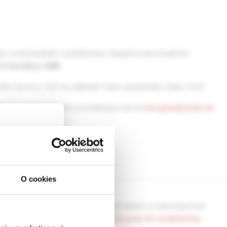
o medicínskeho vzdelávania. Registrovaní účastníci
12 kreditov CME
.
šho konta v SLK na základe Vami uvedeného čísla v SLK.
ť potvrdenie, prosím, kontaktujte nás na
kongres@solen.sk
O cookies
ckej
dborníkom sa
iatrické dni
si môžete pozrieť na našom e-learningovom
rnik,
udr.online/podujatia/pediatria-pre-prax-63-pediatricke-
ky.