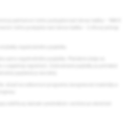
torá je partnerom tohto podujatia nad rámec balíka –
144 €
rtnerom tohto podujatia nad rámec balíka – 2-dňový prístup
od platby registračného poplatku.
álnu sumu registračného poplatku. Platobné údaje sú
o úspešnej registrácii. Zvýhodnené poplatky je potrebné
tračný poplatok je nevratný.
ňa: účasť na odbornom programe, kongresové materiály a
ongresu.
tupu zahŕňa aj záznam prednášok v archíve po skončení