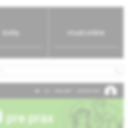
knihy
mudr.online
SK
EN
PRIHLÁSIŤ
REGISTROVAŤ