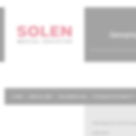
časopis
O NÁS
NAŠE SLUŽBY
KALENDÁR 2026
POTREBUJETE POMÔCŤ?
všeobecné informác
záznam