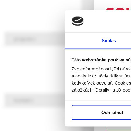
UPOZORN
program
Súhlas
Táto webová
verejnosti v
rozumie osob
Táto webstránka používa sú
farmaceutick
Zvolením možnosti „Prijať vš
a analytické účely. Kliknutí
Potvrdením 
kedykoľvek odvolať. Cookies 
vyššie uvede
záložkách „Detaily“ a „O coo
určené laicke
kontakt
Potvrdz
Odmietnuť
Organizačné zab
Nie som