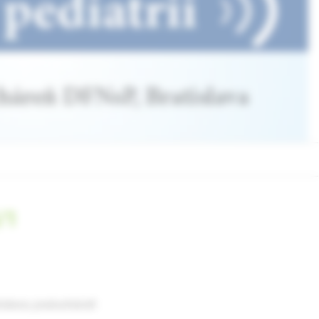
/1
islave, poslucháreň