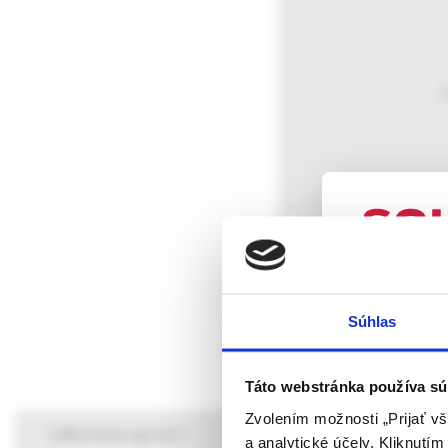
O
Odbor
Registračný poplatok 
UPOZORN
Súhlas
Táto webová
verejnosti v
rozumie osob
Táto webstránka používa sú
farmaceutick
Zvolením možnosti „Prijať vš
odborný program
a analytické účely. Kliknutí
Potvrdením 