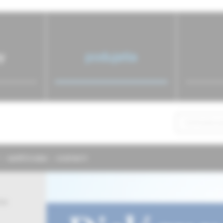
y
podujatia
NAPÍŠTE NÁM
KONTAKTY
ie