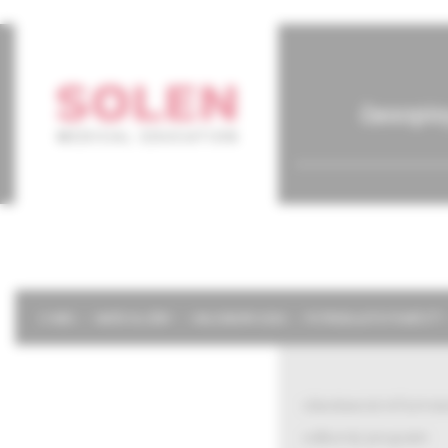
časopis
O NÁS
NAŠE SLUŽBY
KALENDÁR 2026
POTREBUJETE POMÔCŤ?
všeobecné informác
odborný program