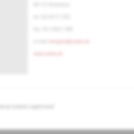
831 01 Bratislava
tel. 02/5413 1365
fax: 02/ 5465 1384
e-mail:
kongres@solen.sk
www.solen.sk
nie je možné registrovať