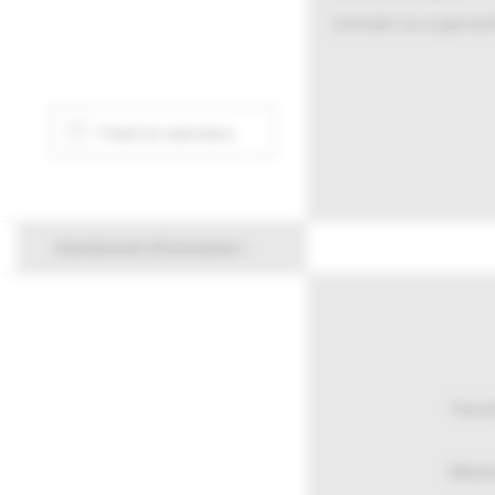
kontakt na organizá
Pridať do kalendára
všeobecné informácie
Termí
Miest