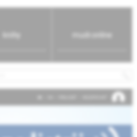
knihy
mudr.online
SK
EN
PRIHLÁSIŤ
REGISTROVAŤ