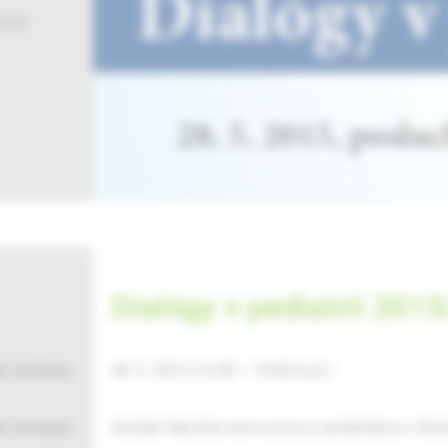
tora
Dialógy v pediatrii 2015
n konania:
28. 5. 2015 (14:00 – 18:00 hod.)
o konania:
Detská fakultná nemocnica s poliklinikou v Brat