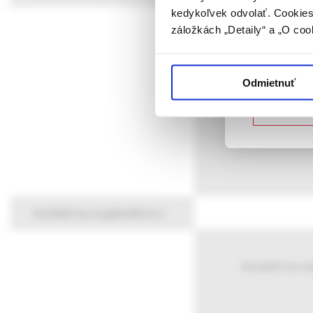
kedykoľvek odvolať. Cookies 
vyššie uvede
záložkách „Detaily“ a „O coo
určené laicke
Hl
Potvrdz
Odmietnuť
Nie som
kontakt na organizátora
Kontakt na or