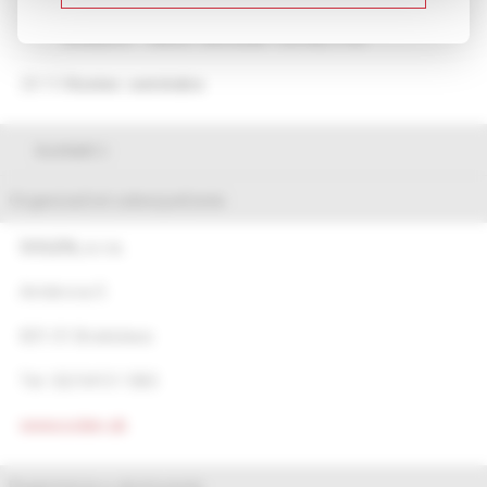
Výživa onkologického pacienta vo svetle medicíny
dôkazov – MUDr. Miroslav Tomáš, PhD.
20.15
Koniec seminára
kontakt
Organizačné zabezpečenie:
SOLEN, s.r.o.
Ambrova 5
831 01 Bratislava
Tel. 02/5413 1365
www.solen.sk
Registrácia a ubytovanie: