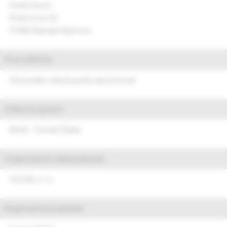
Hotel Dixon
Švermova 32
97404 Banská Bystrica
Pod záštitou:
Slovenská onkologická spoločnosť
Odborný garant:
MUDr. Tomáš Šálek
Organizačné zabezpečenie:
SOLEN, s.r.o.
Registračný poplatok: