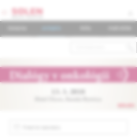
časopisy
podujatia
knihy
mudr.online
Pridať do kalendára