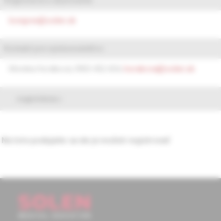
kongres@solen.sk
Kontakt pre vystavovateľov:
Monika Horáková, 0903 452 654,
horakova@solen.sk
registrácia
Na toto podujatie sa nie je možné registrovať