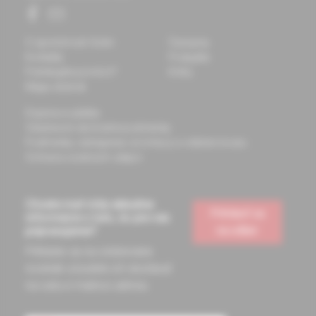
O spoločnosti Solen
Časopisy
Kontakty
Podujatia
Potrebujete pomôcť?
Knihy
Mapa stránok
Doprava a platba
Všeobecné obchodné podmienky
Podmienky odstúpenia od zmluvy a vrátenie tovaru
Ochrana osobných údajov
Chcete mať vždy aktuálne
Prihlásiť sa
informácie o tom, čo pre vás
na odber
pripravujeme?
Prihláste sa na odoberanie
noviniek a budete ich dostávať
na vašu e-mailovú adresu.