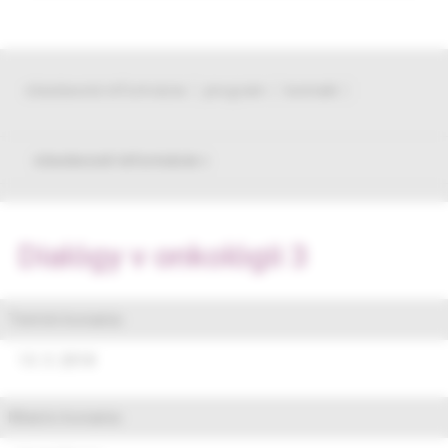
všeobecné informácie
program
kontakt
všeobecné informácie
Dialógy v onkológii 3
Termín konania:
13. 3. 2018
Miesto konania: