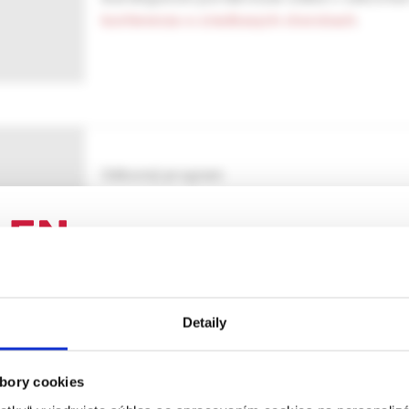
konferencia-o-zriedkavych-chorobach
.
Odborný program
mber 2021
8.00
Registrácia
8.50 – 9.00
Otvorenie konferencie
ENIE PRE ODBORNÚ VEREJNOSŤ
P. Špalek
– odborný garant konferencie – Cent
Detaily
SZU a UNB, Bratislava
 stránka obsahuje informácie určené výhradne odbornej zdravotní
 zmysle § 8 zákona č. 147/2001 Z. z. o reklame. Zdravotníckym o
G. Hrčková
– národná zástupkyňa v Orphanet, D
a oprávnená humánne lieky predpisovať alebo vydávať (lekár, leká
bory cookies
Ľ. Drgoňa
– Klinika onkohematológie LF UK a N
ý laborant) podľa platných právnych predpisov Slovenskej republi