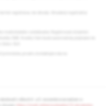
 termín registrácie, nie úhrady. Uhradený registračný
o medicínskeho vzdelávania. Registrovaní účastníci
kredity CME. Kredity Vám budú automaticky pripísané do
čísla v SLK.
ť potvrdenie, prosím, kontaktujte nás na
 sledovať v dňoch 4. a 5. novembra na našom e-
ve stream:
https://mudr.online/podujatia/10-slovenska-