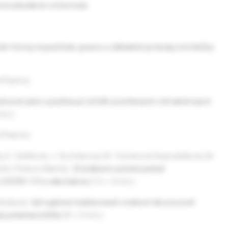
omuskulárne ochorenia
 formy myasténie gravis a základné princípy ich liečby
oPharma
nosti jeho využitia pri AChR pozitívnych refraktérnych
in.)
oPharma
tinka, E. Daňková, J. Kochanová, M. Turčanová Koprušáková, M.
čín, Prešov, Martin):
Zriedkavé autoimunitné
COVID-19 a vakcinácia
(15 + 2 min.)
atislava):
Iatrogénne indukované svalové abscesové
ej polymyozitídy
(8 + 2 min.)