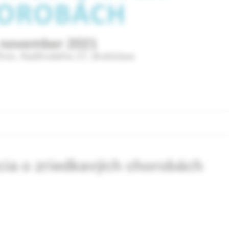
cia o zriedkavých chorobách