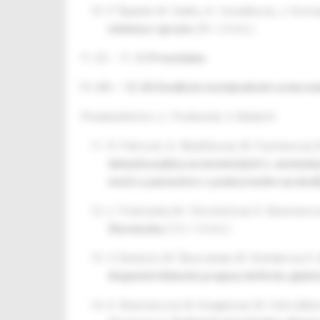
P. Špalek, M. Satko, A. Vosátková, J. Korn
minimus vpravo
(8 + 2 min.)
11.25 – 11.45
Prestávka
11.45 – 13.00 Dedičné metabolické ochoreni
Predsedníctvo: Ľ. Podracká, V. Bzdúch
R. Petrovič, A. Blažíčková, M. Fischerová,
dekarboxylázy aromatických L-aminokyse
moči u pacientov s podozrením na ded
Ľ. Podracká, M. Chocholová, K. Brennerov
Slovensku
(15 + 5 min.)
V. Bzdúch, M. Škorvánek, M. Kolníková, K. 
Atypické klinické prejavy deficitu gluk
K. Brennerová, M. Knapková, M. Ostrožliko