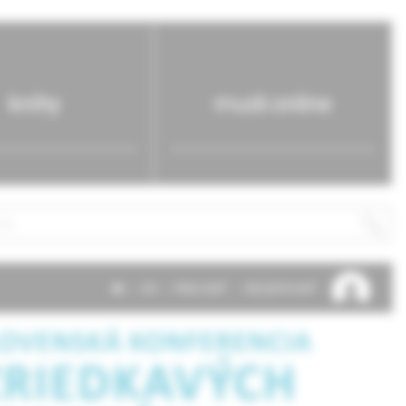
knihy
mudr.online
SK
EN
PRIHLÁSIŤ
REGISTROVAŤ