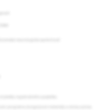
garant
FECMM
lovenská neurologická spoločnosť
od platby registračného poplatku.
om programe, kongresové materiály a stravu počas