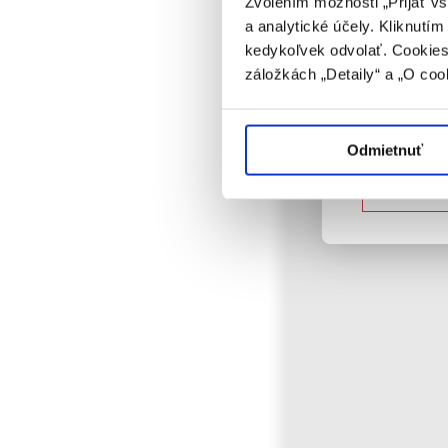
Zvolením možnosti „Prijať vš
a analytické účely. Kliknutí
Potvrdením 
kedykoľvek odvolať. Cookies 
vyššie uvede
záložkách „Detaily“ a „O coo
určené laicke
Potvrdz
Odmietnuť
Nie som