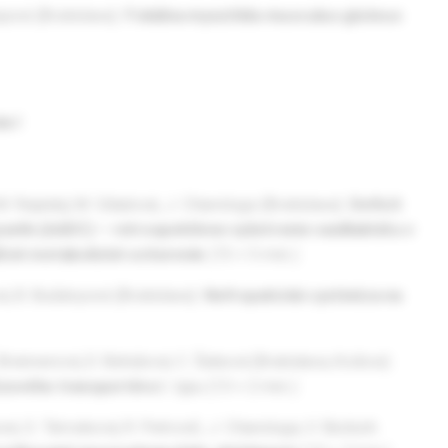
ajová (Bratislava):
Fokálna myozitída musculus gluteus
a I
 M. Repiský, M. Gibalová, J. Chandoga (Bratislava):
Deficit
lín (AADC) – retrospektívne vyšetrenie vanillaktátu v
ičné metabolické ochorenie
(15 + 5 min.)
á, B. Bušányová (Bratislava):
Nefropatická cystinóza na
Brennerová, D. Behúlová, C. Šebová (Bratislava, Košice):
ózového transportéra I.
typu (13 + 2 min.)
vá, S. Tárnoková, R. Petrovič, J. Chandoga, V. Bzdúch