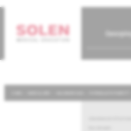
časopis
O NÁS
NAŠE SLUŽBY
KALENDÁR 2026
POTREBUJETE POMÔCŤ?
všeobecné informác
live stream