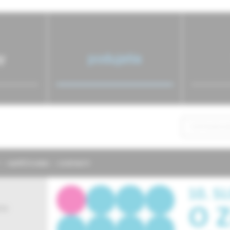
y
podujatia
NAPÍŠTE NÁM
KONTAKTY
ie