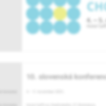
10. slovenská konferen
n konania:
4. – 5. november 2021,
o konania:
Hotel Saffron, Radlinského 27, Bratislava