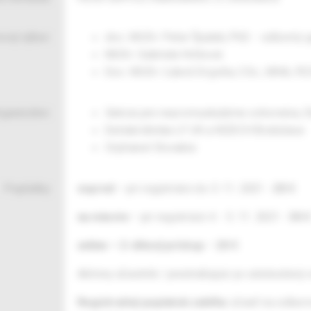
ový výbor:
doc. MUDr. Peter Špalek, PhD. - odborný 
MUDr. Gabriela Hrčková
Doc. MUDr. Ľuboš Drgoňa, CSc., MHA, 
ganizátor:
Sekcia pre neuromuskulárne ochorenia, S
Detská klinika LF UK a NÚDCH Bratislava
Orphanet Slovakia
Poplatky:
vopred
– pri registrácii do 3. 11. 2021 -
20 €
na mieste
– pri registrácii 4. - 5. 11. 2021 -
30 €
online – 2-dňový prístup
–
20 €
Aktívny účastník / prednášajúci je oslobodený 
Registračný poplatok zahŕňa:
účasť na odborn