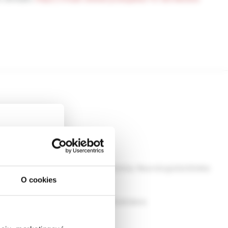
rum pre neuromuskulárne ochorenia, Neurologická klinika
O cookies
ckej
dborníkom sa
etská klinika LF UK a NÚDCH, Bratislava
rnik,
OÚ, Bratislava
ky.