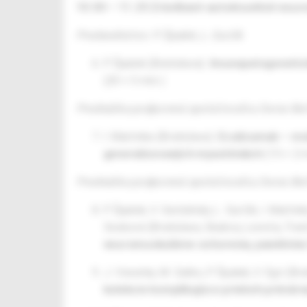
10.00 – 11.25 Zriedkavé autoimunitné neur
Predsedníctvo: P. Špalek, L. Gurčík
P. Špalek (Bratislava):
Imunopatogenetické
(20 + 5 min.)
Prednáška podporená spoločnosťou Swixx Bi
I. Martinka (Bratislava):
Eculizumab – mož
generalizovaných myasténiách
(15 + 2 m
Prednáška podporená spoločnosťou Swixx Bi
P. Špalek, V. Serdahely, L. Gurčík, I. Mar
Sosková (Bratislava, Skalica, Levoča, Tren
neuromuskulárne ochorenia, pandémia 
J. Veverka, M. Satko, P. Špalek, V. Egri (Br
kolekcie komplikujúce priebeh primárn