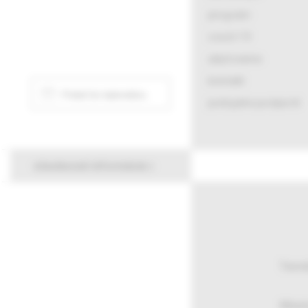
program
covid-19
ubytovanie
kontakt
Pridať do kalendára
podujatie podporili
všeobecné informácie
Termí
Miest