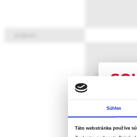
program
ŠTVRTOK 4. nove
UPOZORN
Súhlas
Táto webová
verejnosti v
rozumie osob
Táto webstránka používa sú
farmaceutick