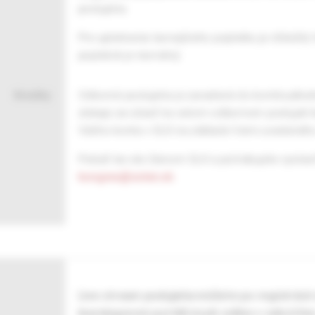
podujatia.
Pre uplatnenie lacnejšieho poplatku je dôležitý
poplatok je nevratný.
Kredity:
Odborné podujatie je zaradené do kontinuálneh
získajú za účasť na celom odbornom podujatí 
Vášho konta v SLK na základe Vami uvedeného 
Pokiaľ nie ste členom SLK a potrebujete vystavi
kongres@solen.sk
.
Live stream podujatia môžete po registrácii
learningovom portáli mudr.online v sekcii li