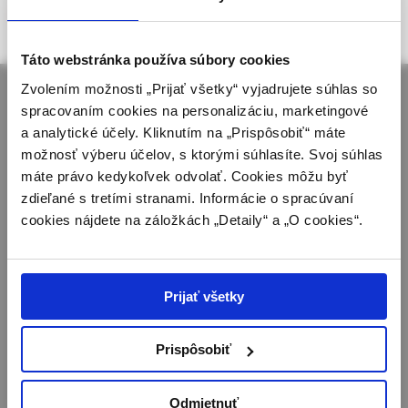
Táto webová stránka obsahuje informácie určené
https://www.solen.sk/casopisy/via-practica
.
výhradne odbornej zdravotníckej verejnosti v
zmysle § 8 zákona č. 147/2001 Z. z. o reklame.
Táto webstránka používa súbory cookies
Zdravotníckym odborníkom sa rozumie osoba
Zvolením možnosti „Prijať všetky“ vyjadrujete súhlas so
oprávnená humánne lieky predpisovať alebo
spracovaním cookies na personalizáciu, marketingové
vydávať (lekár, lekárnik, farmaceutický laborant)
a analytické účely. Kliknutím na „Prispôsobiť“ máte
podľa platných právnych predpisov Slovenskej
možnosť výberu účelov, s ktorými súhlasíte. Svoj súhlas
republiky.
máte právo kedykoľvek odvolať. Cookies môžu byť
zdieľané s tretími stranami. Informácie o spracúvaní
O spoločnosti Solen
Časopisy
Potvrdením tohto upozornenia vyhlasujem, že
Kontakty
Podujatia
cookies nájdete na záložkách „Detaily“ a „O cookies“.
som zdravotníckym odborníkom v zmysle vyššie
Potrebujete pomôcť?
Knihy
uvedenej definície, a beriem na vedomie, že
Mapa stránok
informácie na týchto stránkach nie sú určené
Doprava a platba
laickej verejnosti. Toto potvrdenie bude platné
Prijať všetky
Všeobecné obchodné podmienky
365 dní.
Podmienky odstúpenia od zmluvy a vrátenie tovaru
Ochrana osobných údajov
Prispôsobiť
Potvrdzujem, že som
zdravotnícky odborník
Odmietnuť
Chcete mať vždy aktuálne