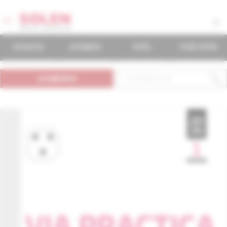
časopisy
podujatia
knihy
mudr.online
predplatné