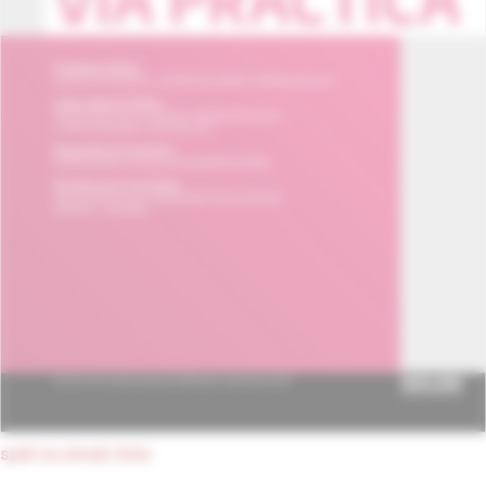
späť na obsah čísla