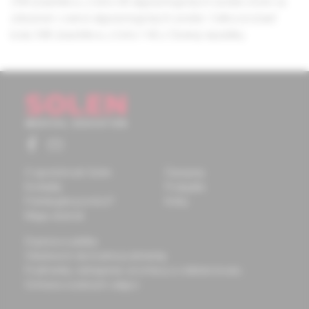
298 účastníkov, z toho 68 algeziologických sestier, ktoré sú
združené v sekcii algeziologických sestier. Celková účasť
bola 348 účastníkov, z toho 146 z Českej republiky.
O spoločnosti Solen
Časopisy
Kontakty
Podujatia
Potrebujete pomôcť?
Knihy
Mapa stránok
Doprava a platba
Všeobecné obchodné podmienky
Podmienky odstúpenia od zmluvy a vrátenie tovaru
Ochrana osobných údajov