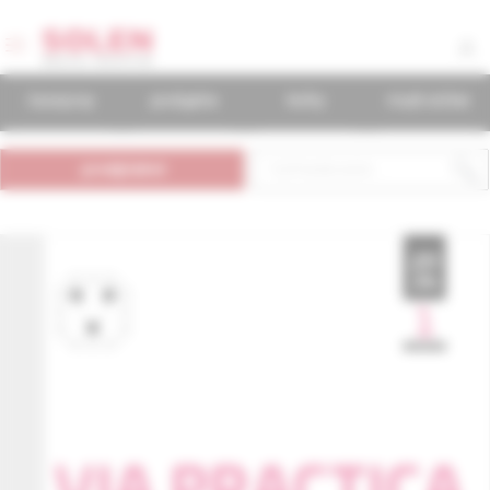
časopisy
podujatia
knihy
mudr.online
predplatné