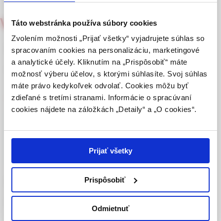
výhradne odbornej zdravotníckej verejnosti v
Via practica
zmysle § 8 zákona č. 147/2001 Z. z. o reklame.
Táto webstránka používa súbory cookies
2/2004
Zdravotníckym odborníkom sa rozumie osoba
Zvolením možnosti „Prijať všetky“ vyjadrujete súhlas so
Reprodukcia hudby v čakárni
oprávnená humánne lieky predpisovať alebo
spracovaním cookies na personalizáciu, marketingové
vydávať (lekár, lekárnik, farmaceutický laborant)
a analytické účely. Kliknutím na „Prispôsobiť“ máte
ambulancie
podľa platných právnych predpisov Slovenskej
možnosť výberu účelov, s ktorými súhlasíte. Svoj súhlas
republiky.
máte právo kedykoľvek odvolať. Cookies môžu byť
zdieľané s tretími stranami. Informácie o spracúvaní
MUDr. JUDr. Peter Kováč
Potvrdením tohto upozornenia vyhlasujem, že
cookies nájdete na záložkách „Detaily“ a „O cookies“.
som zdravotníckym odborníkom v zmysle vyššie
uvedenej definície, a beriem na vedomie, že
Celý článok je dostupný len pre prihlásených
informácie na týchto stránkach nie sú určené
používateľov.
Prihlásiť
laickej verejnosti. Toto potvrdenie bude platné
Prijať všetky
365 dní.
Reprodukcia hudby v čakárni
Prispôsobiť
Potvrdzujem, že som
ambulancie
zdravotnícky odborník
Odmietnuť