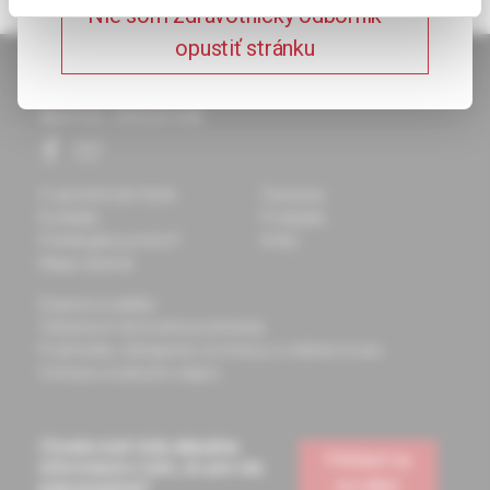
Nie som zdravotnícky odborník –
opustiť stránku
O spoločnosti Solen
Časopisy
Kontakty
Podujatia
Potrebujete pomôcť?
Knihy
Mapa stránok
Doprava a platba
Všeobecné obchodné podmienky
Podmienky odstúpenia od zmluvy a vrátenie tovaru
Ochrana osobných údajov
Chcete mať vždy aktuálne
Prihlásiť sa
informácie o tom, čo pre vás
na odber
pripravujeme?