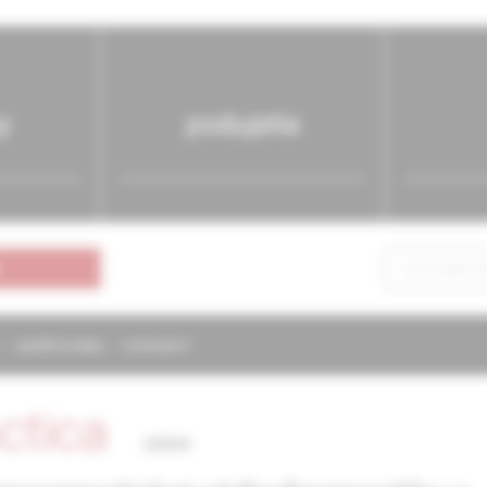
y
podujatia
NAPÍŠTE NÁM
KONTAKTY
actica
2/2016