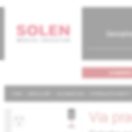
časopis
predplatné
O NÁS
NAŠE SLUŽBY
KALENDÁR 2026
POTREBUJETE POMÔCŤ?
Via pr