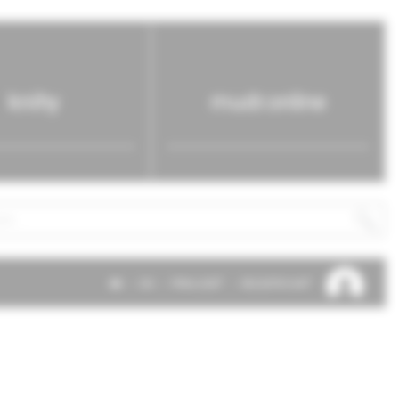
knihy
mudr.online
SK
EN
PRIHLÁSIŤ
REGISTROVAŤ