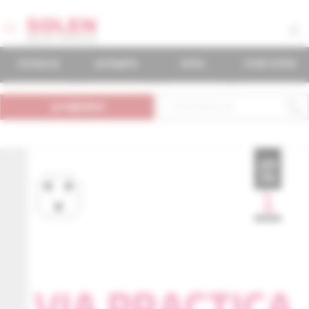
časopisy
podujatia
knihy
mudr.online
predplatné