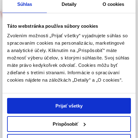
Súhlas
Detaily
O cookies
Táto webová stránka obsahuje informácie určené
Via practica
2/2004
výhradne odbornej zdravotníckej verejnosti v
zmysle § 8 zákona č. 147/2001 Z. z. o reklame.
Táto webstránka používa súbory cookies
Claritine® – nová možnosť v
Zdravotníckym odborníkom sa rozumie osoba
Zvolením možnosti „Prijať všetky“ vyjadrujete súhlas so
liečbe alergií aj v ambulancii
oprávnená humánne lieky predpisovať alebo
spracovaním cookies na personalizáciu, marketingové
vydávať (lekár, lekárnik, farmaceutický laborant)
a analytické účely. Kliknutím na „Prispôsobiť“ máte
praktického lekára
podľa platných právnych predpisov Slovenskej
možnosť výberu účelov, s ktorými súhlasíte. Svoj súhlas
republiky.
máte právo kedykoľvek odvolať. Cookies môžu byť
zdieľané s tretími stranami. Informácie o spracúvaní
MUDr. Marián Jánoš
Potvrdením tohto upozornenia vyhlasujem, že
cookies nájdete na záložkách „Detaily“ a „O cookies“.
som zdravotníckym odborníkom v zmysle vyššie
uvedenej definície, a beriem na vedomie, že
Celý článok je dostupný len pre prihlásených
informácie na týchto stránkach nie sú určené
používateľov.
Prihlásiť
laickej verejnosti. Toto potvrdenie bude platné
Prijať všetky
365 dní.
Claritine® – nová možnosť v
Prispôsobiť
Potvrdzujem, že som
liečbe alergií aj v ambulancii