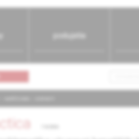
y
podujatia
NAPÍŠTE NÁM
KONTAKTY
actica
7-8/2006