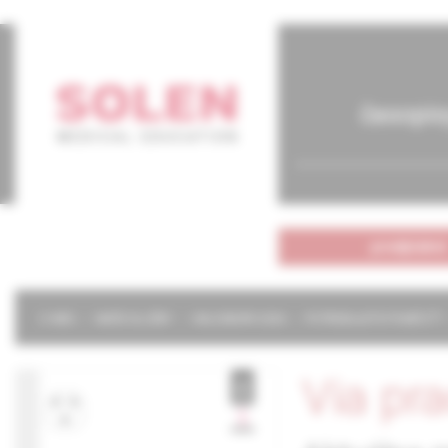
časopis
predplatné
O NÁS
NAŠE SLUŽBY
KALENDÁR 2026
POTREBUJETE POMÔCŤ?
Via pr