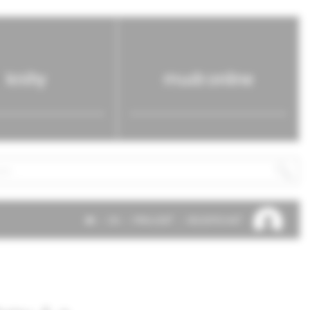
knihy
mudr.online
SK
EN
PRIHLÁSIŤ
REGISTROVAŤ