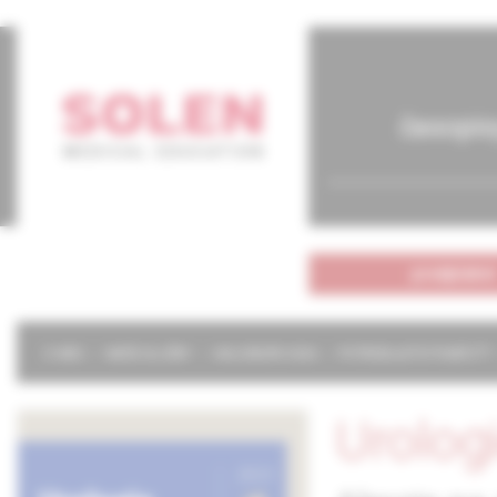
časopis
predplatné
O NÁS
NAŠE SLUŽBY
KALENDÁR 2026
POTREBUJETE POMÔCŤ?
Urolog