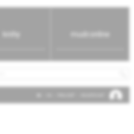
knihy
mudr.online
SK
EN
PRIHLÁSIŤ
REGISTROVAŤ