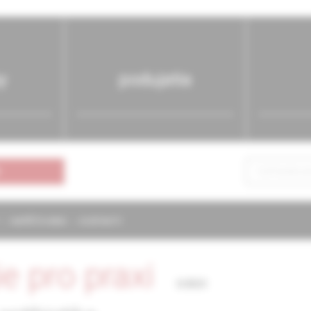
y
podujatia
NAPÍŠTE NÁM
KONTAKTY
ie pro praxi
3/2023