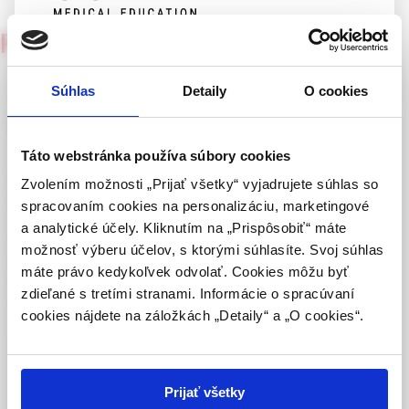
Psychiatria pre prax
UPOZORNENIE PRE ODBORNÚ
1/2001
VEREJNOSŤ
Závislost na kombinovaných
Súhlas
Detaily
O cookies
Táto webová stránka obsahuje informácie určené
preparátech? Stále aktuální
výhradne odbornej zdravotníckej verejnosti v
zmysle § 8 zákona č. 147/2001 Z. z. o reklame.
Táto webstránka používa súbory cookies
Zdravotníckym odborníkom sa rozumie osoba
MUDr. Michaela Szilvásiová, MUDr. Petra Koziarová, MUDr. Jitka
Zvolením možnosti „Prijať všetky“ vyjadrujete súhlas so
oprávnená humánne lieky predpisovať alebo
Potribná
spracovaním cookies na personalizáciu, marketingové
vydávať (lekár, lekárnik, farmaceutický laborant)
a analytické účely. Kliknutím na „Prispôsobiť“ máte
Vícesložkových (kompozitních) analgetických přípravků
podľa platných právnych predpisov Slovenskej
možnosť výberu účelov, s ktorými súhlasíte. Svoj súhlas
existuje celosvětově nepřehledné množství. Jejich složení je
republiky.
máte právo kedykoľvek odvolať. Cookies môžu byť
motivováno snahou prohloubit útlum algognosie, algothymie
zdieľané s tretími stranami. Informácie o spracúvaní
Potvrdením tohto upozornenia vyhlasujem, že
a snížit riziko nežádoucích účinků.
cookies nájdete na záložkách „Detaily“ a „O cookies“.
som zdravotníckym odborníkom v zmysle vyššie
uvedenej definície, a beriem na vedomie, že
Celý článok je dostupný len pre prihlásených
informácie na týchto stránkach nie sú určené
laickej verejnosti. Toto potvrdenie bude platné
používateľov.
Prihlásiť
Prijať všetky
365 dní.