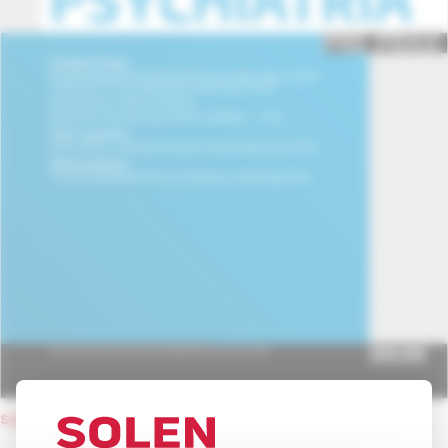
späť na obsah čísla