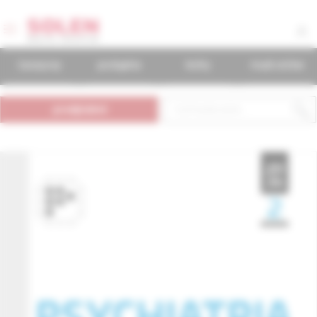
časopisy
podujatia
knihy
mudr.online
predplatné