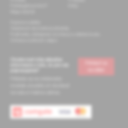
Potrebujete pomôcť?
Knihy
Mapa stránok
Doprava a platba
Všeobecné obchodné podmienky
Podmienky odstúpenia od zmluvy a vrátenie tovaru
Ochrana osobných údajov
Chcete mať vždy aktuálne
Prihlásiť sa
informácie o tom, čo pre vás
na odber
pripravujeme?
Prihláste sa na odoberanie
noviniek a budete ich dostávať
na vašu e-mailovú adresu.