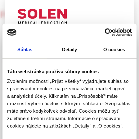
Psychiatria pre prax
5/2001
Stigma schizofrenie: snaha o
UPOZORNENIE PRE ODBORNÚ
jeho překonání
VEREJNOSŤ
Súhlas
Detaily
O cookies
Táto webová stránka obsahuje informácie určené
Univ. Prof. Dr. Hartmann Hinterhuber
výhradne odbornej zdravotníckej verejnosti v
zmysle § 8 zákona č. 147/2001 Z. z. o reklame.
Táto webstránka používa súbory cookies
Údaje výzkumu o postojích ukazují zcela zřejmě, že
Zdravotníckym odborníkom sa rozumie osoba
povědomí, stanoviska a postoje naší společnosti vůči
Zvolením možnosti „Prijať všetky“ vyjadrujete súhlas so
oprávnená humánne lieky predpisovať alebo
psychiatrickým tématům mohou významným způsobem
spracovaním cookies na personalizáciu, marketingové
vydávať (lekár, lekárnik, farmaceutický laborant)
ovlivnit psychiatrickou léčebnou praxi. Postižení sdělují, že
a analytické účely. Kliknutím na „Prispôsobiť“ máte
podľa platných právnych predpisov Slovenskej
ještě dnes jsou konfrontováni s velkou mírou odsudku a
možnosť výberu účelov, s ktorými súhlasíte. Svoj súhlas
republiky.
vyřazovacími tendencemi, což jejich uzdravení, integraci a
máte právo kedykoľvek odvolať. Cookies môžu byť
zlepšení kvality života velmi ovlivňuje.
zdieľané s tretími stranami. Informácie o spracúvaní
Potvrdením tohto upozornenia vyhlasujem, že
cookies nájdete na záložkách „Detaily“ a „O cookies“.
som zdravotníckym odborníkom v zmysle vyššie
uvedenej definície, a beriem na vedomie, že
Celý článok je dostupný len pre prihlásených