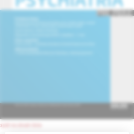
späť na obsah čísla