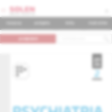
časopisy
podujatia
knihy
mudr.online
predplatné