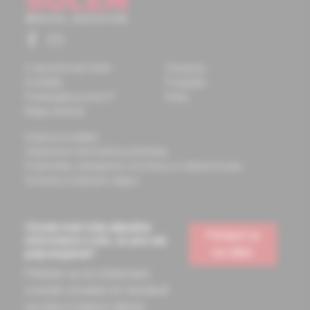
O spoločnosti Solen
Časopisy
Kontakty
Podujatia
Potrebujete pomôcť?
Knihy
Mapa stránok
Doprava a platba
Všeobecné obchodné podmienky
Podmienky odstúpenia od zmluvy a vrátenie tovaru
Ochrana osobných údajov
Chcete mať vždy aktuálne
Prihlásiť sa
informácie o tom, čo pre vás
na odber
pripravujeme?
Prihláste sa na odoberanie
noviniek a budete ich dostávať
na vašu e-mailovú adresu.