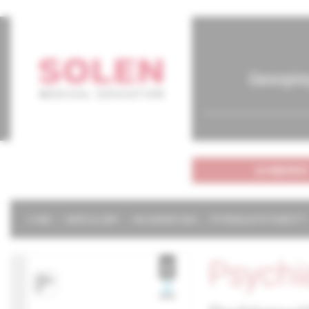
časopis
predplatné
O NÁS
NAŠE SLUŽBY
KALENDÁR 2026
POTREBUJETE POMÔCŤ?
Psychi