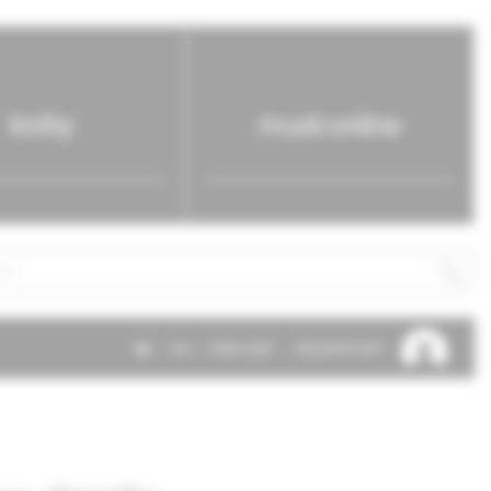
knihy
mudr.online
SK
EN
PRIHLÁSIŤ
REGISTROVAŤ