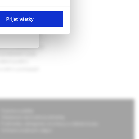
nerativního
Prijať všetky
Toto onemocnění u
 4 milióny. Objevuje
ch jedinců. Jde o
ích charakteristik je
 postižením vyšší
lních potíží s
cnění s postupující
Doprava a platba
Všeobecné obchodné podmienky
Podmienky odstúpenia od zmluvy a vrátenie tovaru
Ochrana osobných údajov