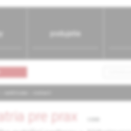
y
podujatia
NAPÍŠTE NÁM
KONTAKTY
atria pre prax
1/2000