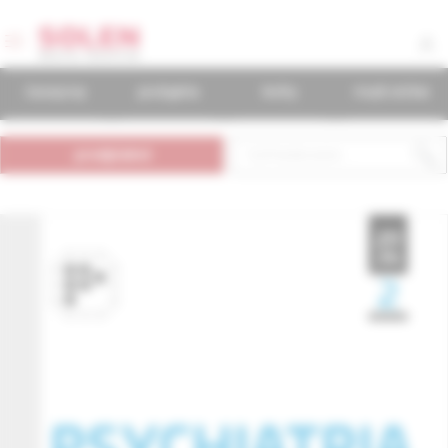
časopisy
podujatia
knihy
mudr.online
predplatné