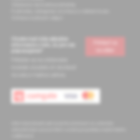
Všeobecné obchodné podmienky
Podmienky odstúpenia od zmluvy a vrátenie tovaru
Ochrana osobných údajov
Chcete mať vždy aktuálne
Prihlásiť sa
informácie o tom, čo pre vás
na odber
pripravujeme?
Prihláste sa na odoberanie
noviniek a budete ich dostávať
na vašu e-mailovú adresu.
Informácie obsiahnuté na týchto stránkach sú určené len
zdravotníckym pracovníkom a slúžia pre potreby medicínskeho
vzdelávania