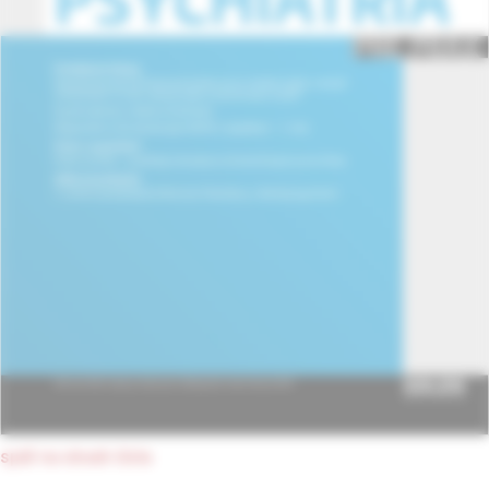
späť na obsah čísla