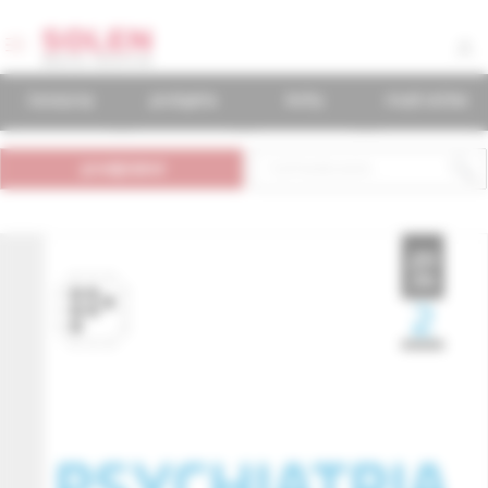
časopisy
podujatia
knihy
mudr.online
predplatné