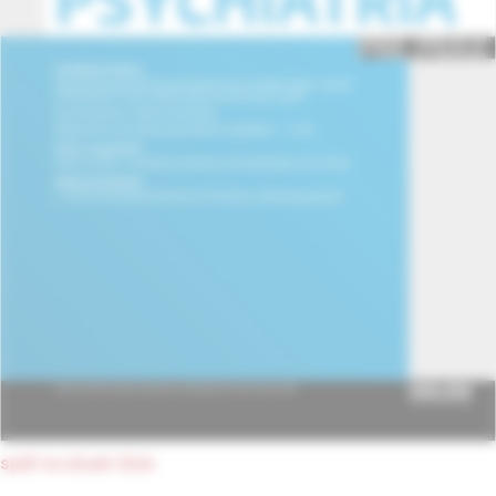
späť na obsah čísla