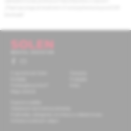
zahraniční hosta profesora Fleischhackera s názvem
„Pharmacological treatment of schizophrenia beyond D2R
blockade“.
O spoločnosti Solen
Časopisy
Kontakty
Podujatia
Potrebujete pomôcť?
Knihy
Mapa stránok
Doprava a platba
Všeobecné obchodné podmienky
Podmienky odstúpenia od zmluvy a vrátenie tovaru
Ochrana osobných údajov