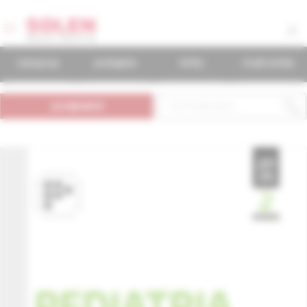
časopisy
podujatia
knihy
mudr.online
predplatné