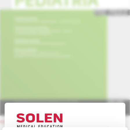
späť na obsah čísla