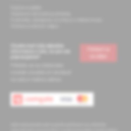
Doprava a platba
Všeobecné obchodné podmienky
Podmienky odstúpenia od zmluvy a vrátenie tovaru
Ochrana osobných údajov
Chcete mať vždy aktuálne
Prihlásiť sa
informácie o tom, čo pre vás
na odber
pripravujeme?
Prihláste sa na odoberanie
noviniek a budete ich dostávať
na vašu e-mailovú adresu.
Informácie obsiahnuté na týchto stránkach sú určené len
zdravotníckym pracovníkom a slúžia pre potreby medicínskeho