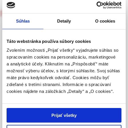
UPOZORNENIE PRE ODBORNÚ
Pediatria pre prax
VEREJNOSŤ
3/2002
Súhlas
Detaily
O cookies
Zrádné spermie
Táto webová stránka obsahuje informácie určené
výhradne odbornej zdravotníckej verejnosti v
zmysle § 8 zákona č. 147/2001 Z. z. o reklame.
Táto webstránka používa súbory cookies
MUDr. Ladislav Hanousek
Zdravotníckym odborníkom sa rozumie osoba
Zvolením možnosti „Prijať všetky“ vyjadrujete súhlas so
oprávnená humánne lieky predpisovať alebo
V moči desetileté dívky byly během předoperačního
spracovaním cookies na personalizáciu, marketingové
vydávať (lekár, lekárnik, farmaceutický laborant)
vyšetření nalezeny spermie. Podezřelý byl nevlastní otec
a analytické účely. Kliknutím na „Prispôsobiť“ máte
podľa platných právnych predpisov Slovenskej
dívky, i když matka tuto možnost popírala. Opakovanými
možnosť výberu účelov, s ktorými súhlasíte. Svoj súhlas
republiky.
rozhovory s matkou jsme získali neočekávané, ale pro dívku
máte právo kedykoľvek odvolať. Cookies môžu byť
příznivé vysvětlení.
zdieľané s tretími stranami. Informácie o spracúvaní
Potvrdením tohto upozornenia vyhlasujem, že
cookies nájdete na záložkách „Detaily“ a „O cookies“.
som zdravotníckym odborníkom v zmysle vyššie
uvedenej definície, a beriem na vedomie, že
Celý článok je dostupný len pre prihlásených
informácie na týchto stránkach nie sú určené
používateľov.
Prihlásiť
laickej verejnosti. Toto potvrdenie bude platné
Prijať všetky
365 dní.