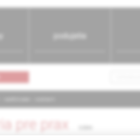
y
podujatia
NAPÍŠTE NÁM
KONTAKTY
ria pre prax
3/2004