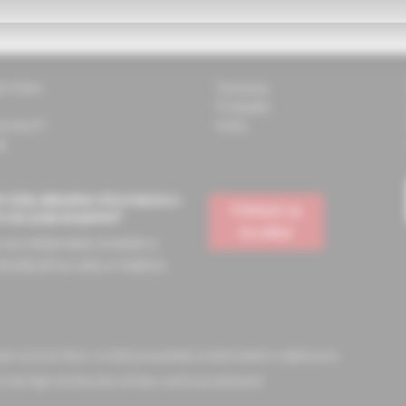
ti Solen
Časopisy
Podujatia
 pomôcť?
Knihy
k
 vždy aktuálne informácie o
Prihlásiť sa
e vás pripravujeme?
na odber
a na odoberanie noviniek a
dostávať na vašu e-mailovú
ckym pracovníkom a slúžia pre potreby medicínskeho vzdelávania
 časti tejto stránky bez súhlasu autora je zakázané.