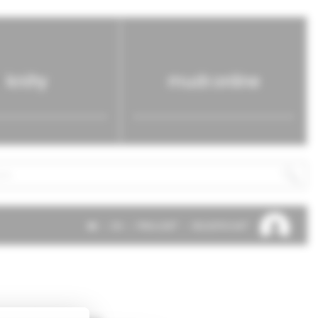
knihy
mudr.online
SK
EN
PRIHLÁSIŤ
REGISTROVAŤ