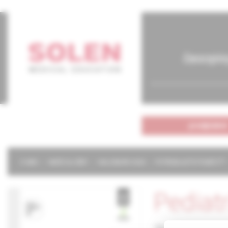
časopis
predplatné
O NÁS
NAŠE SLUŽBY
KALENDÁR 2026
POTREBUJETE POMÔCŤ?
Pediat