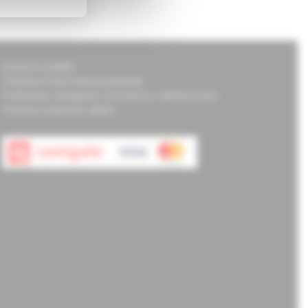
Doprava a platba
Všeobecné obchodné podmienky
Podmienky odstúpenia od zmluvy a vrátenie tovaru
Ochrana osobných údajov