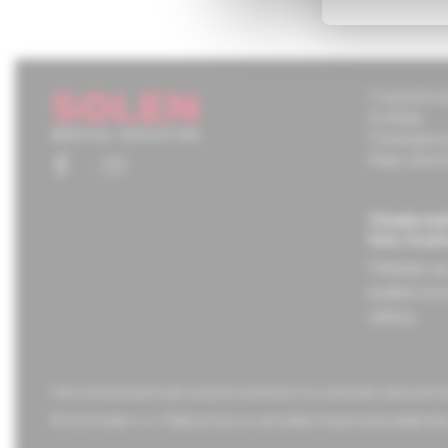
O spoločnos
Kontakty
Potrebujete
Mapa stráno
Chcete mať
tom, čo pr
Prihláste s
budete ich 
adresu.
Informácie obsiahnuté na týchto stránkach sú určené len zdravotní
© 2023 Solen s.r.o. Všetky práva sú vyhradené. Kopírovanie akejkoľvek