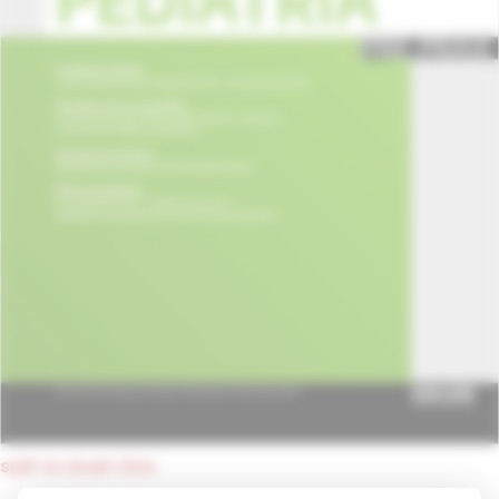
späť na obsah čísla