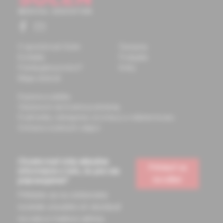
O spoločnosti Solen
Časopisy
Kontakty
Podujatia
Potrebujete pomôcť?
Knihy
Mapa stránok
Doprava a platba
Všeobecné obchodné podmienky
Podmienky odstúpenia od zmluvy a vrátenie tovaru
Ochrana osobných údajov
Chcete mať vždy aktuálne
Prihlásiť sa
informácie o tom, čo pre vás
na odber
pripravujeme?
Prihláste sa na odoberanie
noviniek a budete ich dostávať
na vašu e-mailovú adresu.