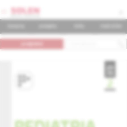
časopisy
podujatia
knihy
mudr.online
predplatné