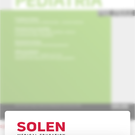
späť na obsah čísla