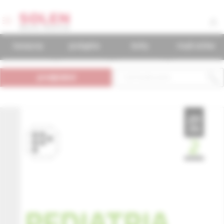
časopisy
podujatia
knihy
mudr.online
predplatné