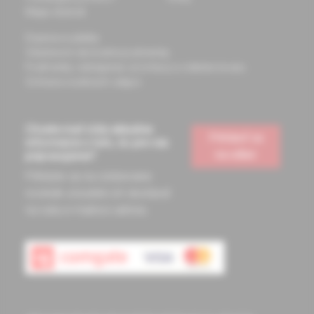
Mapa stránok
Doprava a platba
Všeobecné obchodné podmienky
Podmienky odstúpenia od zmluvy a vrátenie tovaru
Ochrana osobných údajov
Chcete mať vždy aktuálne
Prihlásiť sa
informácie o tom, čo pre vás
na odber
pripravujeme?
Prihláste sa na odoberanie
noviniek a budete ich dostávať
na vašu e-mailovú adresu.