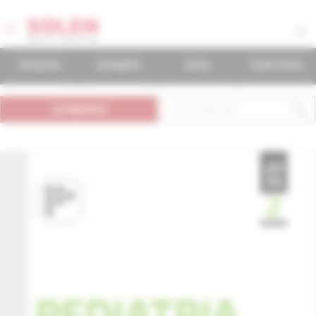
časopisy
podujatia
knihy
mudr.online
predplatné