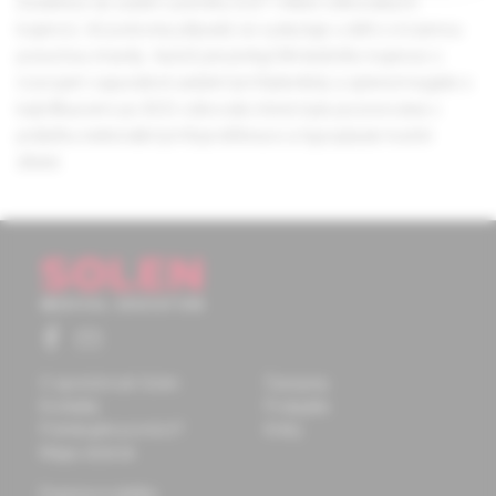
incidence se uvádí v poměru 4,3/1 milion očkovaných
kojenců. Až polovina případů se vyskytuje u dětí s vrozenou
poruchou imunity. Autoři prezentují tříměsíčního kojence s
rozvojem supurativní axilární lymfadenitidy a splenomegalie s
kalcifikacemi po BCG očkování, která byla pozorována v
průběhu neklonální lymfoproliferace a hypoplazie kostní
dřeně.
O spoločnosti Solen
Časopisy
Kontakty
Podujatia
Potrebujete pomôcť?
Knihy
Mapa stránok
Doprava a platba