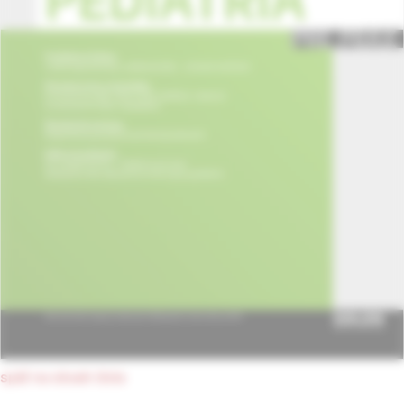
späť na obsah čísla