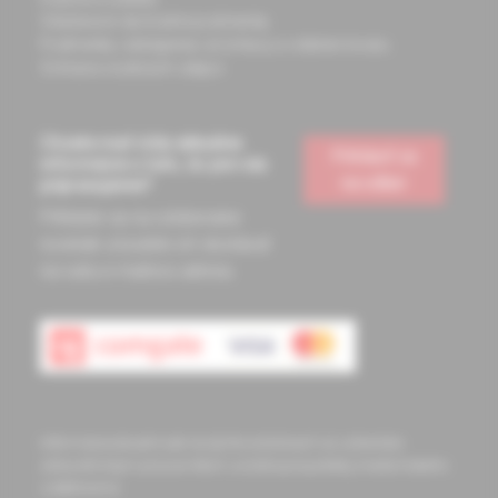
Všeobecné obchodné podmienky
Podmienky odstúpenia od zmluvy a vrátenie tovaru
Ochrana osobných údajov
Chcete mať vždy aktuálne
Prihlásiť sa
informácie o tom, čo pre vás
na odber
pripravujeme?
Prihláste sa na odoberanie
noviniek a budete ich dostávať
na vašu e-mailovú adresu.
Informácie obsiahnuté na týchto stránkach sú určené len
zdravotníckym pracovníkom a slúžia pre potreby medicínskeho
vzdelávania