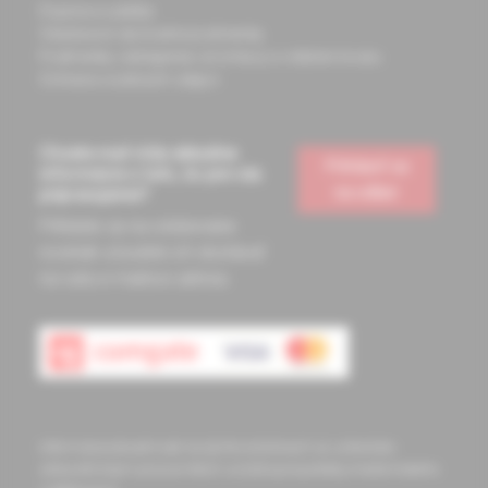
Doprava a platba
Všeobecné obchodné podmienky
Podmienky odstúpenia od zmluvy a vrátenie tovaru
Ochrana osobných údajov
Chcete mať vždy aktuálne
Prihlásiť sa
informácie o tom, čo pre vás
na odber
pripravujeme?
Prihláste sa na odoberanie
noviniek a budete ich dostávať
na vašu e-mailovú adresu.
Informácie obsiahnuté na týchto stránkach sú určené len
zdravotníckym pracovníkom a slúžia pre potreby medicínskeho