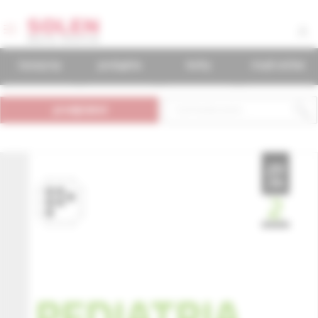
časopisy
podujatia
knihy
mudr.online
predplatné