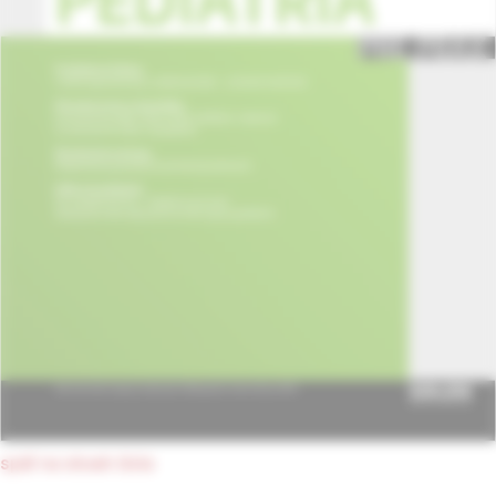
späť na obsah čísla