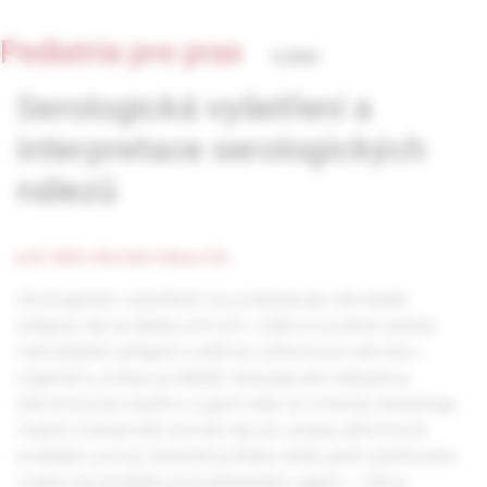
Pediatria pre prax
2/2004
Serologická vyšetření a
interpretace serologických
nálezů
prof. MUDr. Miroslav Votava, CSc.
Serologickým vyšetřením lze prokázat jak mikrobiální
antigeny, tak protilátky proti nim. Zatímco pozitivní průkaz
mikrobiálních antigenů svědčí pro přítomnost mikroba v
organizmu, průkaz protilátek dokazuje jeho případnou
přítomnost jen nepřímo a jejich nález se mnohdy interpretuje
chybně. Existují totiž dva důvody pro průkaz přítomnosti
protilátek: první je skutečně potřeba vědět, jestli vyšetřovaná
osoba má protilátky proti příslušnému agens – zde je