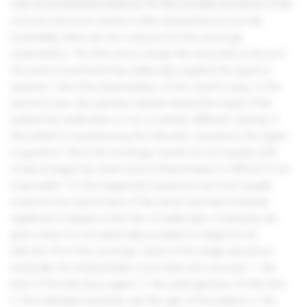
only circumstantial evidence for the possible presence of the
microbe and such result is often interpreted incorrectly.
Essentially, there are two reasons for the serologic
examination. The first one is simply the necessity to know if
the person examined has antibodies against the agent in
question. Here the interpretation of the result is easy. In the
second case, the question hidden behind the inquiry if the
patient has antibodies or not, is entirely different: namely, if
the patient is experiencing the infection caused by the agent
in question. Since the serologic results do not equate with
medical diagnosis, their­correct interpretation is difficult, if not
impossible. For the diagnostic purposes we must usually
examine two specimens of the serum and demonstrate
significant changes in the titre of antibodies. Examples are
given when it is exceptionally possible to diagnose an
infection from the serologic result of the single specimen.
Generally, the interpretation must take into account: 1. the
kind of the infectious agent, 2. the pathogenesis of infection,
3. the individual reactivity and the age of the patient, 4. the