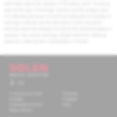
information about the duration of the illness, and 5. technical
data as the type of serologic reaction and the antigen used.
The attending physician should have adequate knowledge of
serologic methods and the laboratory worker should be
informed about the disease and about the individual patient in
question. Key words: serology, antigen detection, antibody
detection, antibody titre, interpretation of results.
O spoločnosti Solen
Časopisy
Kontakty
Podujatia
Potrebujete pomôcť?
Knihy
Mapa stránok