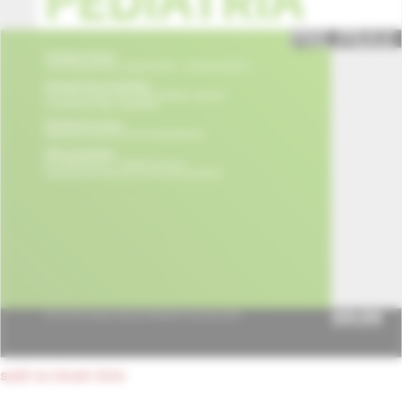
späť na obsah čísla