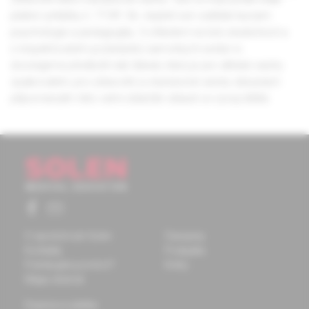
platné vyhlášky č. 77/81 Sb. doplnit své vzdělání kurzem
psychologie a pedagogiky. S ohledem na tuto skutečnost a
s respektováním požadavků samotných sester si
dovolujeme předložit náš článek, který je pro dětské sestry
opakováním, pro zdravotní a všeobecné sestry důrazným
připomenutím této velmi důležité oblasti ve vývoji dítěte.
O spoločnosti Solen
Časopisy
Kontakty
Podujatia
Potrebujete pomôcť?
Knihy
Mapa stránok
Doprava a platba