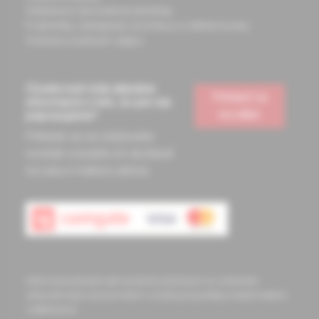
Všeobecné obchodné podmienky
Podmienky odstúpenia od zmluvy a vrátenie tovaru
Ochrana osobných údajov
Chcete mať vždy aktuálne
Prihlásiť sa
informácie o tom, čo pre vás
na odber
pripravujeme?
Prihláste sa na odoberanie
noviniek a budete ich dostávať
na vašu e-mailovú adresu.
Informácie obsiahnuté na týchto stránkach sú určené len
zdravotníckym pracovníkom a slúžia pre potreby medicínskeho
vzdelávania