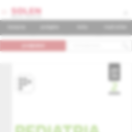
časopisy
podujatia
knihy
mudr.online
predplatné