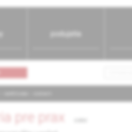
y
podujatia
NAPÍŠTE NÁM
KONTAKTY
ria pre prax
2/2002