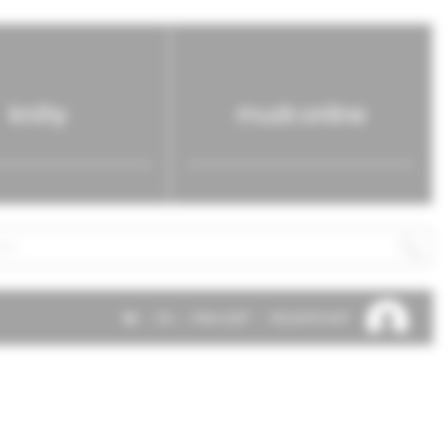
knihy
mudr.online
SK
EN
PRIHLÁSIŤ
REGISTROVAŤ