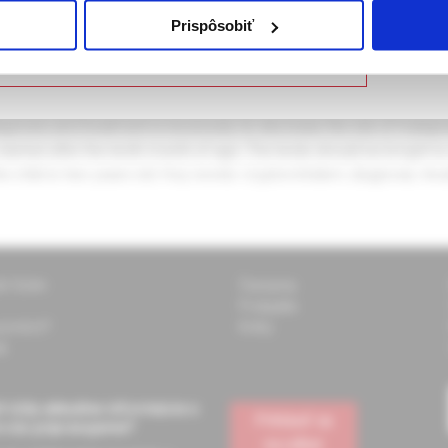
ujem, že som zdravotnícky odborník
Prispôsobiť
sition of testicles – diagnosis and treatment Cryptorchidism is a 
 zdravotnícky odborník – opustiť stránku
 when it is located outside the scrotum. The incidence after the first
t is caused by an endocrine disregulation with a deficiency of the 
agnosis and treatment is necessary to decrease the risk of malignanc
arted after the tenth month of age. The testis should be broght to 
e child is two years old. Key words: cryptorchidism, diagnosis, tre
ti Solen
Časopisy
Podujatia
 pomôcť?
Knihy
k
 vždy aktuálne informácie o
Prihlásiť sa
e vás pripravujeme?
na odber