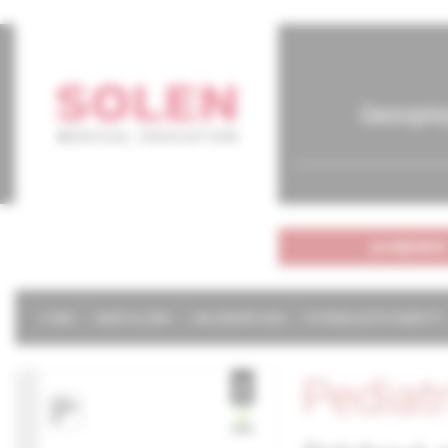
časopis
predplatné
O NÁS
NAŠE SLUŽBY
KALENDÁR 2026
POTREBUJETE POMÔCŤ?
Pediat