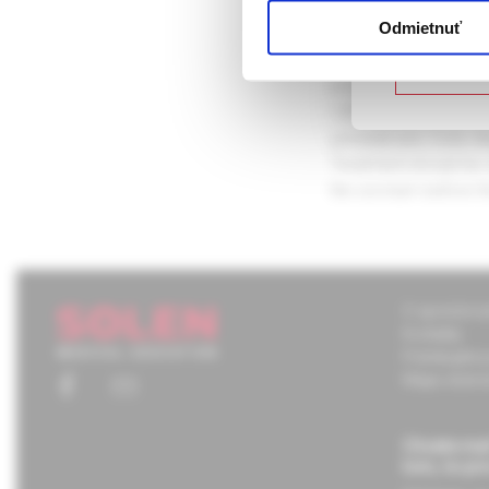
Potvrdz
Odmietnuť
Cryptorchidism, malpo
Nie som
position of the testis
1,8%. In most cases i
gonadal axis. Early di
Treatment should be st
the scrotum before th
O spoločnos
Kontakty
Potrebujete
Mapa stráno
Chcete mať
tom, čo pr