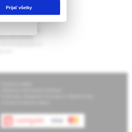
Prijať všetky
pathology of the
 year of age is 0,8–
hypothalamo-pituitary-
y and infertility.
its normal position in
atment.
Doprava a platba
Všeobecné obchodné podmienky
Podmienky odstúpenia od zmluvy a vrátenie tovaru
Ochrana osobných údajov