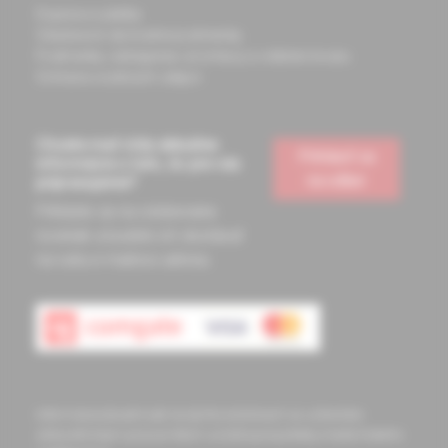
Doprava a platba
Všeobecné obchodné podmienky
Podmienky odstúpenia od zmluvy a vrátenie tovaru
Ochrana osobných údajov
Chcete mať vždy aktuálne
Prihlásiť sa
informácie o tom, čo pre vás
na odber
pripravujeme?
Prihláste sa na odoberanie
noviniek a budete ich dostávať
na vašu e-mailovú adresu.
Informácie obsiahnuté na týchto stránkach sú určené len
zdravotníckym pracovníkom a slúžia pre potreby medicínskeho