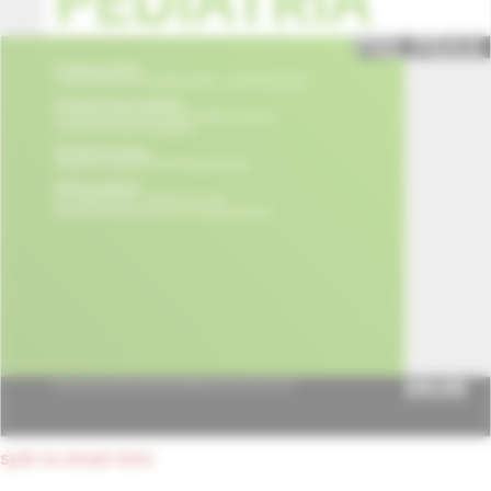
späť na obsah čísla