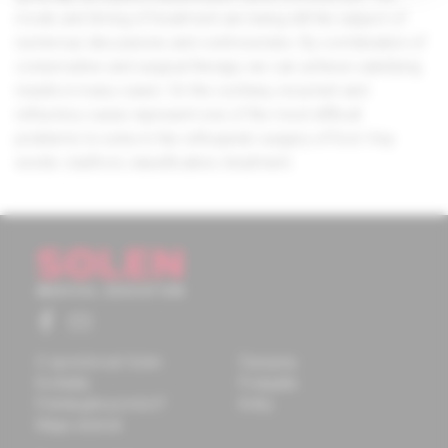
mode and timing of treatment are being still the subject of
numerous discussions and controversies. By combination of
conservative and surgical therapy we can achieve satisfying
results in many cases. On the contrary, recurrent and
refractory cases represent one of the most difficult
problems to solve in the orthopedic surgery of foot. Key
words: clubfoot, classification, treatment.
O spoločnosti Solen
Časopisy
Kontakty
Podujatia
Potrebujete pomôcť?
Knihy
Mapa stránok