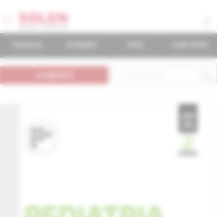
časopisy
podujatia
knihy
mudr.online
predplatné