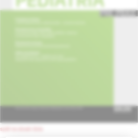
späť na obsah čísla