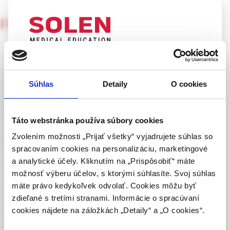
Pediatria pre prax
5/2003
Může pomocná intervence
UPOZORNENIE PRE ODBORNÚ
snížit úzkost a depresi matek
VEREJNOSŤ
Súhlas
Detaily
O cookies
v rodinách s chronicky
Táto webová stránka obsahuje informácie určené
nemocným dítětem?
výhradne odbornej zdravotníckej verejnosti v
zmysle § 8 zákona č. 147/2001 Z. z. o reklame.
Táto webstránka používa súbory cookies
Zdravotníckym odborníkom sa rozumie osoba
Zvolením možnosti „Prijať všetky“ vyjadrujete súhlas so
prof. MUDr. Vladimír Mihál, CSc.
oprávnená humánne lieky predpisovať alebo
spracovaním cookies na personalizáciu, marketingové
vydávať (lekár, lekárnik, farmaceutický laborant)
Literární zdroj: Ireys HT, Chernoff R, de Vet KA, et al. Maternal
a analytické účely. Kliknutím na „Prispôsobiť“ máte
podľa platných právnych predpisov Slovenskej
outcomes of a randomized controlled trial of a community-
možnosť výberu účelov, s ktorými súhlasíte. Svoj súhlas
republiky.
based support programm for families of children with chronic
máte právo kedykoľvek odvolať. Cookies môžu byť
illnesses. Arch Pediatr Adolesc Med 2001; 155: 771–777.
zdieľané s tretími stranami. Informácie o spracúvaní
Potvrdením tohto upozornenia vyhlasujem, že
cookies nájdete na záložkách „Detaily“ a „O cookies“.
som zdravotníckym odborníkom v zmysle vyššie
uvedenej definície, a beriem na vedomie, že