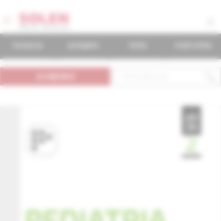
časopisy
podujatia
knihy
mudr.online
predplatné