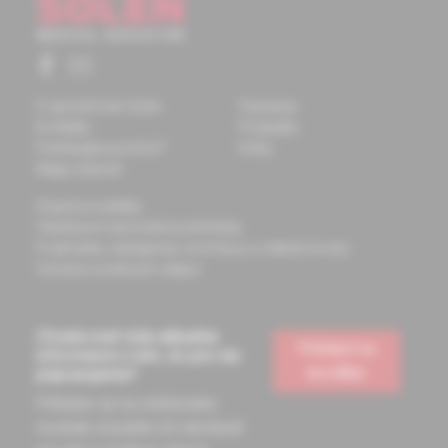
O spoločnosti Solen
Časopisy
Kontakty
Podujatia
Potrebujete pomôcť?
Knihy
Mapa stránok
Doprava a platba
Všeobecné obchodné podmienky
Podmienky odstúpenia od zmluvy a vrátenie tovaru
Ochrana osobných údajov
Chcete mať vždy aktuálne
Prihlásiť sa
informácie o tom, čo pre vás
na odber
pripravujeme?
Prihláste sa na odoberanie
noviniek a budete ich dostávať