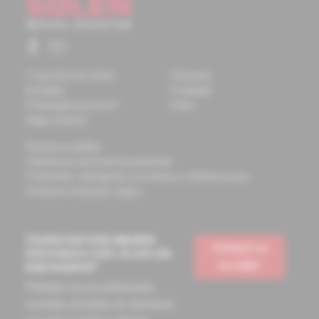
O spoločnosti Solen
Časopisy
Kontakty
Podujatia
Potrebujete pomôcť?
Knihy
Mapa stránok
Doprava a platba
Všeobecné obchodné podmienky
Podmienky odstúpenia od zmluvy a vrátenie tovaru
Ochrana osobných údajov
Chcete mať vždy aktuálne
Prihlásiť sa
informácie o tom, čo pre vás
na odber
pripravujeme?
Prihláste sa na odoberanie
noviniek a budete ich dostávať