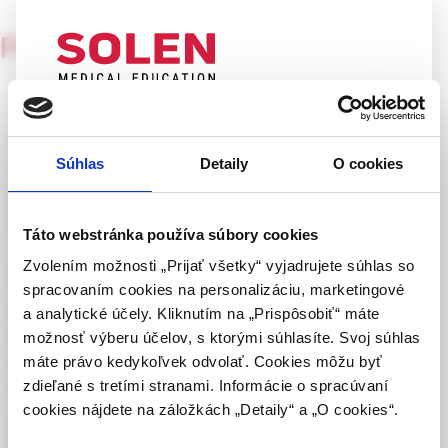
Pediatria pre prax
2/2004
Může délka kojení nebo
UPOZORNENIE PRE ODBORNÚ
časná infekce v kojeneckém
VEREJNOSŤ
Súhlas
Detaily
O cookies
věku snížit riziko vzniku
Táto webová stránka obsahuje informácie určené
leukémie u dětí?
výhradne odbornej zdravotníckej verejnosti v
zmysle § 8 zákona č. 147/2001 Z. z. o reklame.
Táto webstránka používa súbory cookies
Zdravotníckym odborníkom sa rozumie osoba
Zvolením možnosti „Prijať všetky“ vyjadrujete súhlas so
prof. MUDr. Vladimír Mihál, CSc.
oprávnená humánne lieky predpisovať alebo
spracovaním cookies na personalizáciu, marketingové
vydávať (lekár, lekárnik, farmaceutický laborant)
Literární zdroje: DaSilva NJ, Perel Y, Méchinaud E, et al.
a analytické účely. Kliknutím na „Prispôsobiť“ máte
podľa platných právnych predpisov Slovenskej
Infectious diseases in the first year of life, perinatal
možnosť výberu účelov, s ktorými súhlasíte. Svoj súhlas
republiky.
characteristics and childhood acute leukaemia. Br J Cancer
máte právo kedykoľvek odvolať. Cookies môžu byť
2004; 90: 139–145.
zdieľané s tretími stranami. Informácie o spracúvaní
Potvrdením tohto upozornenia vyhlasujem, že
cookies nájdete na záložkách „Detaily“ a „O cookies“.
som zdravotníckym odborníkom v zmysle vyššie
uvedenej definície, a beriem na vedomie, že