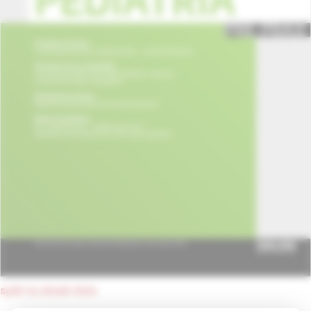
späť na obsah čísla