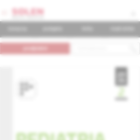
časopisy
podujatia
knihy
mudr.online
predplatné