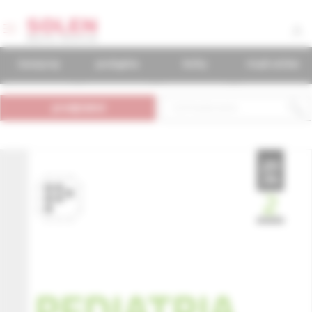
časopisy
podujatia
knihy
mudr.online
predplatné