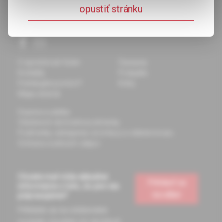
opustiť stránku
O spoločnosti Solen
Časopisy
Kontakty
Podujatia
Potrebujete pomôcť?
Knihy
Mapa stránok
Doprava a platba
Všeobecné obchodné podmienky
Podmienky odstúpenia od zmluvy a vrátenie tovaru
Ochrana osobných údajov
Chcete mať vždy aktuálne
Prihlásiť sa
informácie o tom, čo pre vás
na odber
pripravujeme?
Prihláste sa na odoberanie
noviniek a budete ich dostávať