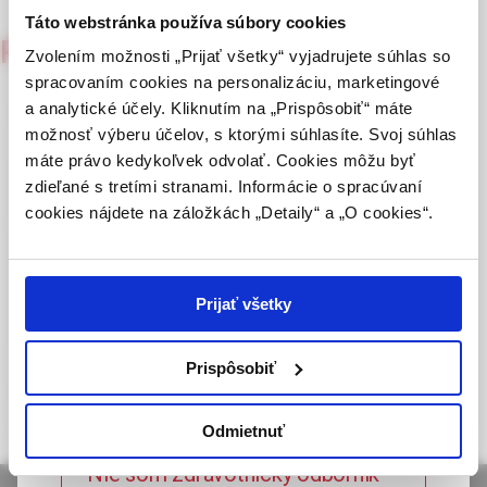
zmysle § 8 zákona č. 147/2001 Z. z. o reklame.
Táto webstránka používa súbory cookies
Pediatria pre prax
Zdravotníckym odborníkom sa rozumie osoba
Zvolením možnosti „Prijať všetky“ vyjadrujete súhlas so
6/2003
oprávnená humánne lieky predpisovať alebo
spracovaním cookies na personalizáciu, marketingové
vydávať (lekár, lekárnik, farmaceutický laborant)
JAKÁ JE VAŠE DIAGNÓZA?
a analytické účely. Kliknutím na „Prispôsobiť“ máte
podľa platných právnych predpisov Slovenskej
možnosť výberu účelov, s ktorými súhlasíte. Svoj súhlas
republiky.
máte právo kedykoľvek odvolať. Cookies môžu byť
MUDr. Ivana Plášilová, MUDr. Kateřina Štichhauerová, MUDr. Vladimír
zdieľané s tretími stranami. Informácie o spracúvaní
Potvrdením tohto upozornenia vyhlasujem, že
Němec
cookies nájdete na záložkách „Detaily“ a „O cookies“.
som zdravotníckym odborníkom v zmysle vyššie
uvedenej definície, a beriem na vedomie, že
Celý článok je dostupný len pre prihlásených
informácie na týchto stránkach nie sú určené
laickej verejnosti. Toto potvrdenie bude platné
používateľov.
Prihlásiť
Prijať všetky
365 dní.
Prispôsobiť
JAKÁ JE VAŠE DIAGNÓZA?
Potvrdzujem, že som
zdravotnícky odborník
Odmietnuť
Nie som zdravotnícky odborník –