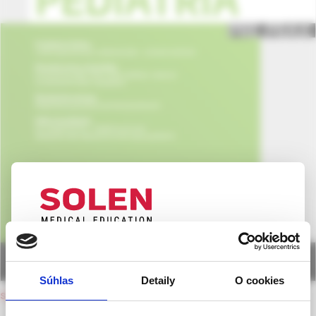
UPOZORNENIE PRE ODBORNÚ
VEREJNOSŤ
Súhlas
Detaily
O cookies
Táto webová stránka obsahuje informácie určené
späť na obsah čísla
výhradne odbornej zdravotníckej verejnosti v