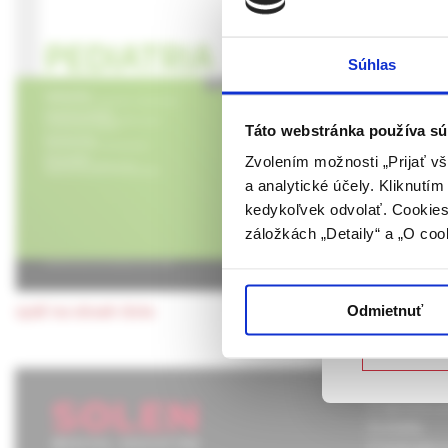
Jaká je Va
UPOZORN
Súhlas
MUDr. Oldřich Šmakal, P
Táto webová
verejnosti v
rozumie osob
Táto webstránka používa sú
Celý článok
farmaceutick
Zvolením možnosti „Prijať vš
a analytické účely. Kliknutí
Potvrdením 
Jaká je Va
kedykoľvek odvolať. Cookies 
vyššie uvede
záložkách „Detaily“ a „O coo
určené laicke
Potvrdz
Odmietnuť
späť na obsah čísla
Nie som
O spoločnos
Kontakty