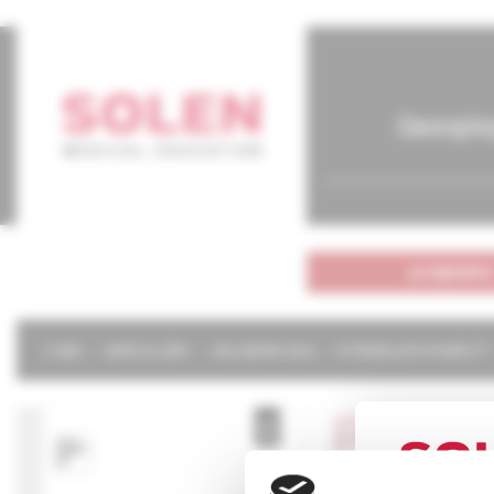
časopis
predplatné
O NÁS
NAŠE SLUŽBY
KALENDÁR 2026
POTREBUJETE POMÔCŤ?
Pediat