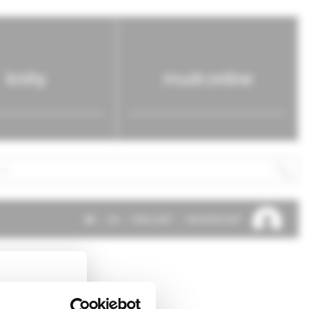
knihy
mudr.online
SK
EN
PRIHLÁSIŤ
REGISTROVAŤ