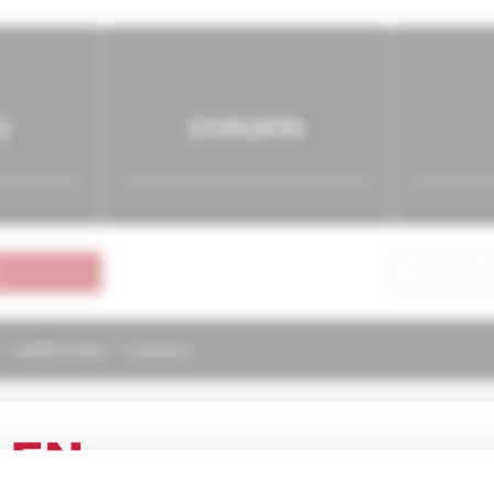
y
podujatia
NAPÍŠTE NÁM
KONTAKTY
ria pre prax
3/2003