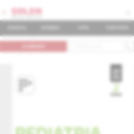
časopisy
podujatia
knihy
mudr.online
predplatné