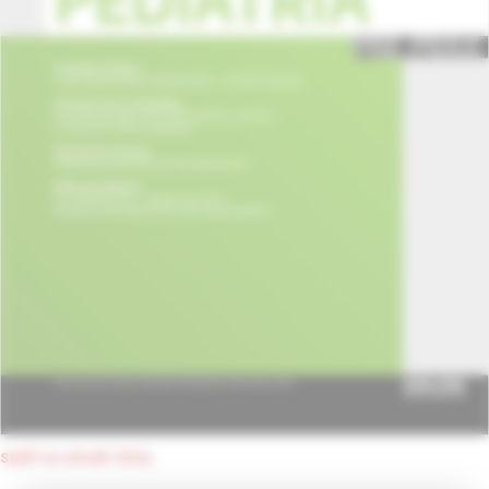
späť na obsah čísla