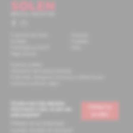
O spoločnosti Solen
Časopisy
Kontakty
Podujatia
Potrebujete pomôcť?
Knihy
Mapa stránok
Doprava a platba
Všeobecné obchodné podmienky
Podmienky odstúpenia od zmluvy a vrátenie tovaru
Ochrana osobných údajov
Chcete mať vždy aktuálne
Prihlásiť sa
informácie o tom, čo pre vás
na odber
pripravujeme?
Prihláste sa na odoberanie
noviniek a budete ich dostávať