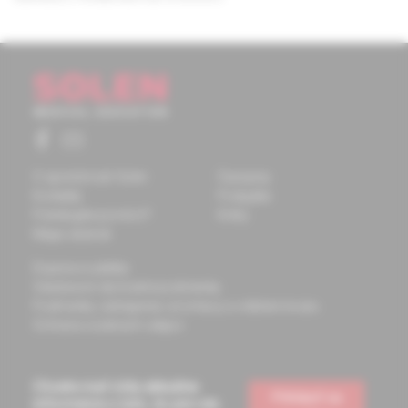
O spoločnosti Solen
Časopisy
Kontakty
Podujatia
Potrebujete pomôcť?
Knihy
Mapa stránok
Doprava a platba
Všeobecné obchodné podmienky
Podmienky odstúpenia od zmluvy a vrátenie tovaru
Ochrana osobných údajov
Chcete mať vždy aktuálne
Prihlásiť sa
informácie o tom, čo pre vás