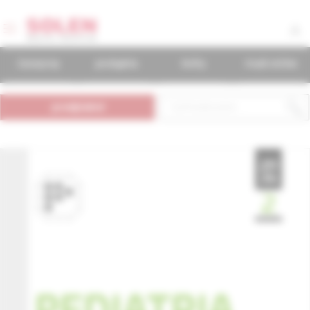
časopisy
podujatia
knihy
mudr.online
predplatné