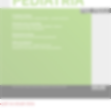
späť na obsah čísla