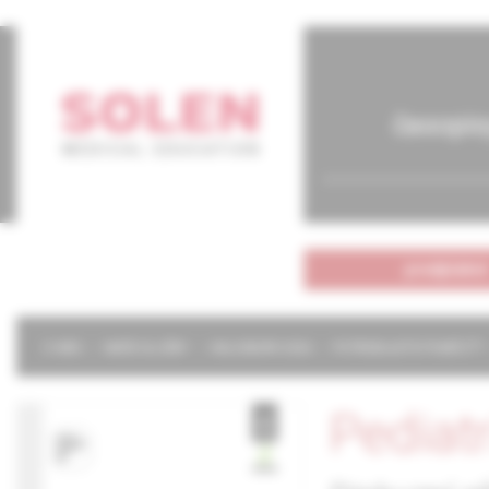
časopis
predplatné
O NÁS
NAŠE SLUŽBY
KALENDÁR 2026
POTREBUJETE POMÔCŤ?
Pediat