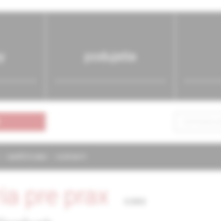
y
podujatia
NAPÍŠTE NÁM
KONTAKTY
ria pre prax
5/2002