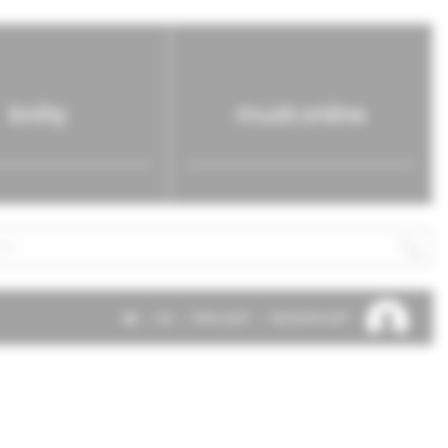
knihy
mudr.online
SK
EN
PRIHLÁSIŤ
REGISTROVAŤ